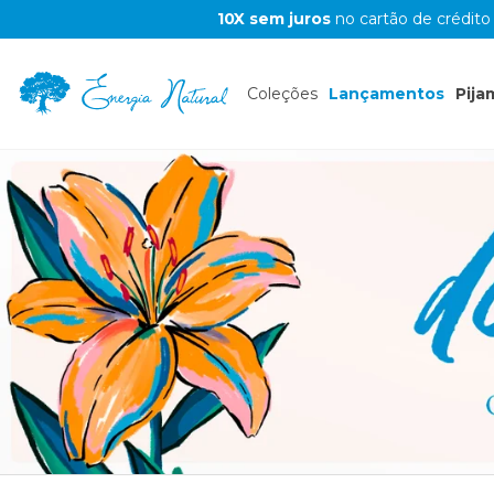
10X sem juros
no cartão de crédito
Coleções
Lançamentos
Pija