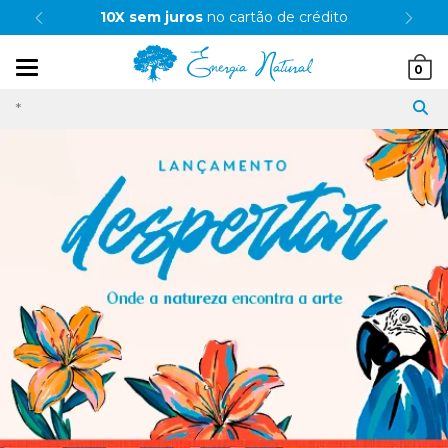
10X sem juros
no cartão de crédito
Mudar
0
navegação