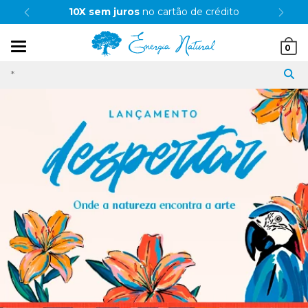
10X sem juros
no cartão de crédito
Mudar
0
navegação