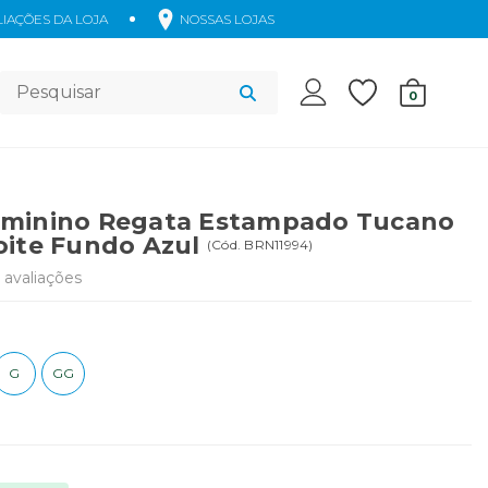
IAÇÕES DA LOJA
NOSSAS LOJAS
Acessórios
0
eminino Regata Estampado Tucano
oite Fundo Azul
(
Cód.
BRN11994
)
avaliações
G
GG