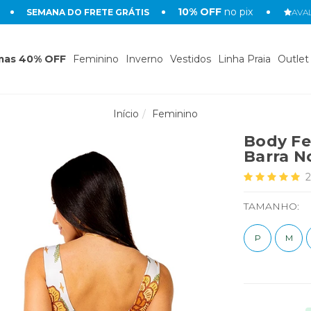
10% OFF
no pix
SEMANA DO FRETE GRÁTIS
AVAL
mas 40% OFF
Feminino
Inverno
Vestidos
Linha Praia
Outlet
Início
Feminino
Body F
Barra N
2
TAMANHO:
P
M