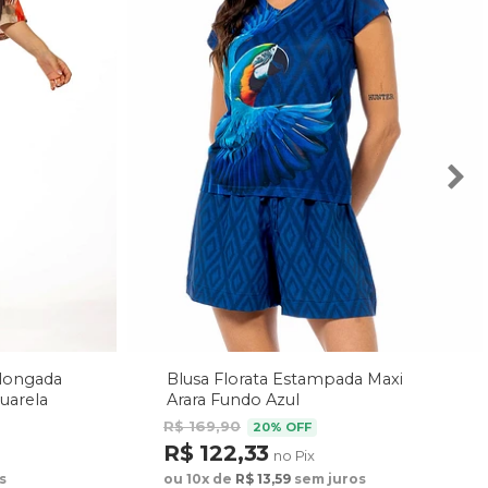
Alongada
Blusa Florata Estampada Maxi
uarela
Arara Fundo Azul
R$ 169,90
20% OFF
R$ 122,33
no Pix
s
ou 10x de
R$ 13,59
sem juros