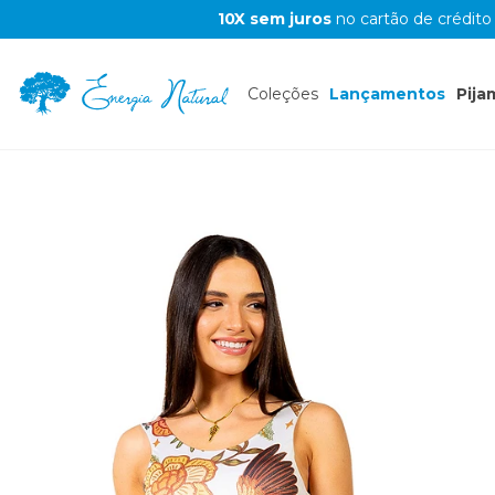
10X sem juros
no cartão de crédito
Coleções
Lançamentos
Pija