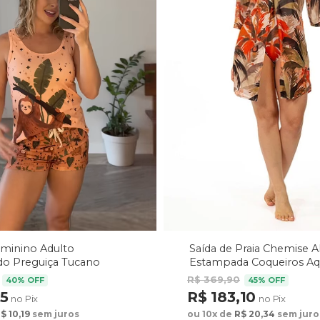
Saída de Praia Chemise 
eminino Adulto
Estampada Coqueiros Aq
o Preguiça Tucano
arrom
R$ 369,90
45% OFF
40% OFF
R$ 183,10
75
no Pix
no Pix
ou 10x de
R$ 20,34
sem juro
$ 10,19
sem juros