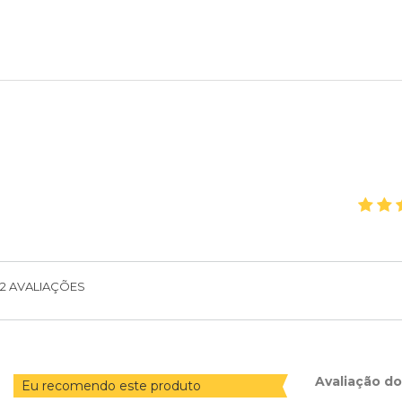
2
AVALIAÇÕES
Avaliação d
Eu recomendo este produto