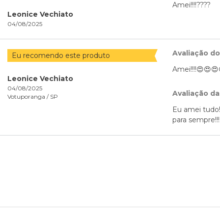
Amei!!!!????
Leonice Vechiato
04/08/2025
Avaliação d
Eu recomendo este produto
Amei!!!!😍😍😍
Leonice Vechiato
04/08/2025
Avaliação da
Votuporanga /
SP
Eu amei tudo!
para sempre!!