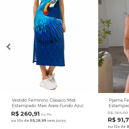
Vestido Feminino Clássico Midi
Pijama F
Estampado Maxi Arara Fundo Azul
Estampad
Fundo M
R$ 260,91
R$ 169,90
no Pix
R$ 91,
ou 10x de
R$ 28,99
sem juros
ou 10x de
R