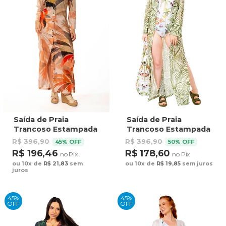
Saída de Praia
Saída de Praia
Trancoso Estampada
Trancoso Estampada
Coqueiros Aquarela
Bananeiras Vetor
R$ 396,90
R$ 396,90
45% OFF
50% OFF
Fundo Off
R$ 196,46
R$ 178,60
no Pix
no Pix
ou 10x de
R$ 21,83
sem
ou 10x de
R$ 19,85
sem juros
juros
45%
45%
OFF
OFF