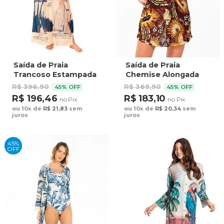
Saída de Praia
Saída de Praia
Trancoso Estampada
Chemise Alongada
Barcos Gaivotas
Estampada Araras
R$ 396,90
R$ 369,90
45% OFF
45% OFF
Fundo Off
Cocar Terracota
R$ 196,46
R$ 183,10
no Pix
no Pix
ou 10x de
R$ 21,83
sem
ou 10x de
R$ 20,34
sem
juros
juros
45%
OFF