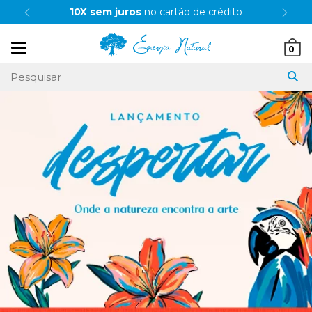
10X sem juros
no cartão de crédito
Mudar
0
navegação