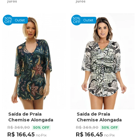
juros
juros
50%
50%
Outlet
Outlet
OFF
OFF
Saída de Praia
Saída de Praia
Chemise Alongada
Chemise Alongada
Estampada Caninda
Estampada Rio Motiv
R$ 369,90
R$ 369,90
50% OFF
50% OFF
Abacaxi Fundo Azul
Preto/bnco Vetor
R$ 166,45
R$ 166,45
no Pix
no Pix