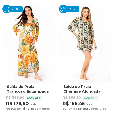
50%
50%
Outlet
Outlet
OFF
OFF
Saída de Praia
Saída de Praia
Trancoso Estampada
Chemise Alongada
Arara Banana
Estampada Quadros
R$ 396,90
R$ 369,90
50% OFF
50% OFF
Bordado Barrado
Elementos Azul
R$ 178,60
R$ 166,45
no Pix
no Pix
Verde
ou 10x de
R$ 19,85
sem juros
ou 10x de
R$ 18,50
sem juros