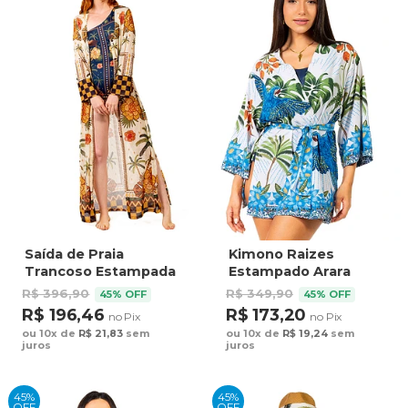
Saída de Praia
Kimono Raizes
Trancoso Estampada
Estampado Arara
Tucano Barra Noite
Bordado Barra Fundo
R$ 396,90
R$ 349,90
45% OFF
45% OFF
Fundo Azul
Azul
R$ 196,46
R$ 173,20
no Pix
no Pix
ou 10x de
R$ 21,83
sem
ou 10x de
R$ 19,24
sem
juros
juros
45%
45%
OFF
OFF