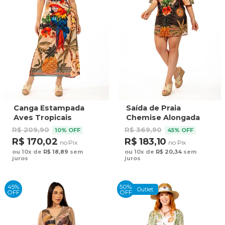
Canga Estampada
Saída de Praia
Aves Tropicais
Chemise Alongada
Barrado
Estampada Aves
R$ 209,90
R$ 369,90
10% OFF
45% OFF
Tropicais Barrado
R$ 170,02
R$ 183,10
no Pix
no Pix
ou 10x de
R$ 18,89
sem
ou 10x de
R$ 20,34
sem
juros
juros
45%
50%
Outlet
OFF
OFF