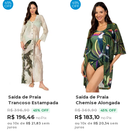
45%
45%
OFF
OFF
Saída de Praia
Saída de Praia
Trancoso Estampada
Chemise Alongada
Folhagens Fundo
Estampada Tucano
R$ 396,90
R$ 369,90
45% OFF
45% OFF
Linho Off
Folhas Fundo Verde
R$ 196,46
R$ 183,10
no Pix
no Pix
ou 10x de
R$ 21,83
sem
ou 10x de
R$ 20,34
sem
juros
juros