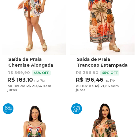
Saída de Praia
Saída de Praia
Chemise Alongada
Trancoso Estampada
Estampada Arara
Aves Tropicais
R$ 369,90
R$ 396,90
45% OFF
45% OFF
Tropical Bordado
Barrado
R$ 183,10
R$ 196,46
no Pix
no Pix
ou 10x de
R$ 20,34
sem
ou 10x de
R$ 21,83
sem
juros
juros
10%
45%
OFF
OFF