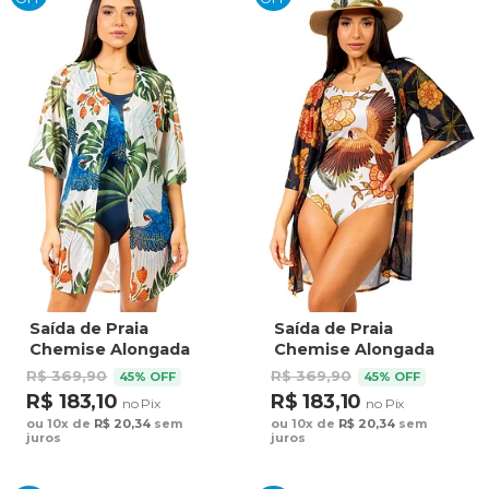
Saída de Praia
Saída de Praia
Chemise Alongada
Chemise Alongada
Estampada Arara
Estampada Tucano
R$ 369,90
R$ 369,90
45% OFF
45% OFF
Bordado Barra Fundo
Barra Noite Fundo
R$ 183,10
R$ 183,10
no Pix
no Pix
Azul
Azul
ou 10x de
R$ 20,34
sem
ou 10x de
R$ 20,34
sem
juros
juros