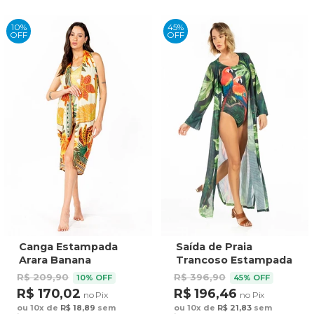
10%
45%
OFF
OFF
Canga Estampada
Saída de Praia
Arara Banana
Trancoso Estampada
Bordado Barrado
Casal Araras Fundo
R$ 209,90
R$ 396,90
10% OFF
45% OFF
Folhagem
R$ 170,02
R$ 196,46
no Pix
no Pix
ou 10x de
R$ 18,89
sem
ou 10x de
R$ 21,83
sem