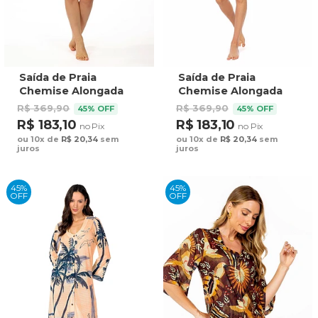
Saída de Praia
Saída de Praia
Chemise Alongada
Chemise Alongada
Estampada
Estampada Maxi
R$ 369,90
R$ 369,90
45% OFF
45% OFF
Coqueiros Aquarela
Arara Fundo Azul
R$ 183,10
R$ 183,10
no Pix
no Pix
ou 10x de
R$ 20,34
sem
ou 10x de
R$ 20,34
sem
juros
juros
45%
45%
OFF
OFF