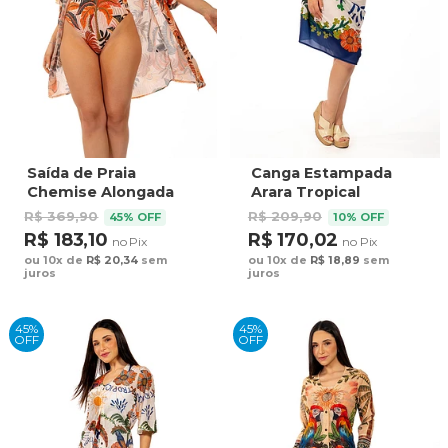
Saída de Praia
Canga Estampada
Chemise Alongada
Arara Tropical
Estampada Natureza
Bordado
R$ 369,90
R$ 209,90
45% OFF
10% OFF
Bordada
R$ 183,10
R$ 170,02
no Pix
no Pix
ou 10x de
R$ 20,34
sem
ou 10x de
R$ 18,89
sem
juros
juros
45%
45%
OFF
OFF