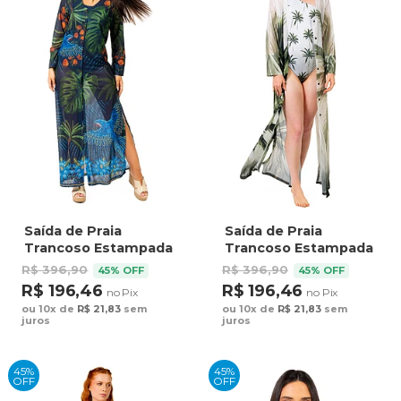
Saída de Praia
Saída de Praia
Trancoso Estampada
Trancoso Estampada
Arara Bordado Barra
Palmeiras Fundo
R$ 396,90
R$ 396,90
45% OFF
45% OFF
Fundo Azul
Degrade
R$ 196,46
R$ 196,46
no Pix
no Pix
ou 10x de
R$ 21,83
sem
ou 10x de
R$ 21,83
sem
juros
juros
45%
45%
OFF
OFF