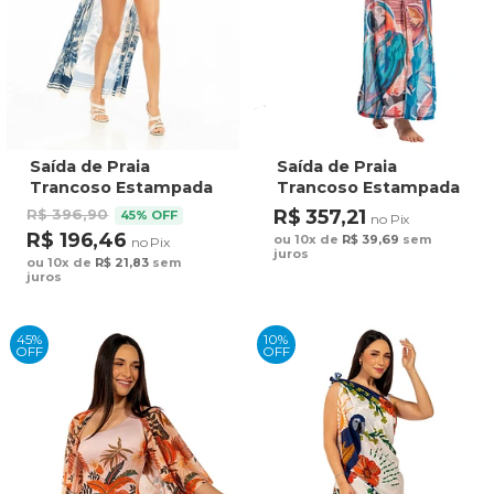
Saída de Praia
Saída de Praia
Trancoso Estampada
Trancoso Estampada
Tucano Paisagem
Canindé Bananas e
R$ 396,90
R$ 357,21
45% OFF
no Pix
Tons de Azul
Lírio
R$ 196,46
ou 10x de
R$ 39,69
sem
no Pix
juros
ou 10x de
R$ 21,83
sem
juros
45%
10%
OFF
OFF