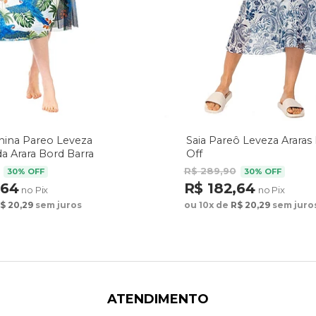
nina Pareo Leveza
Saia Pareô Leveza Araras
 Arara Bord Barra
Off
ul
R$ 289,90
30% OFF
30% OFF
,64
R$ 182,64
no Pix
no Pix
$ 20,29
sem juros
ou 10x de
R$ 20,29
sem juro
ATENDIMENTO