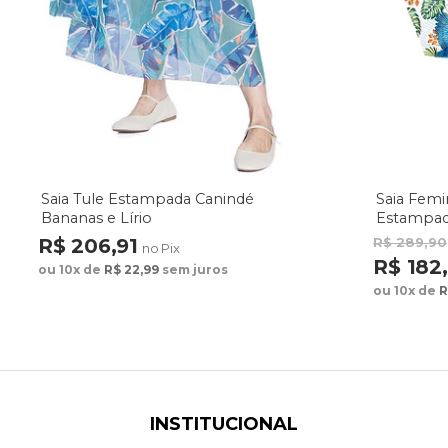
Saia Tule Estampada Canindé
Saia Femi
Bananas e Lírio
Estampada
Fundo Az
R$ 206,91
R$ 289,90
no Pix
R$ 182
ou 10x de
R$ 22,99
sem juros
ou 10x de
R
INSTITUCIONAL