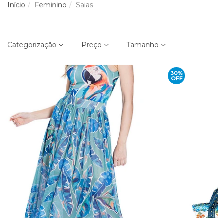
Início
Feminino
Saias
Categorização
Preço
Tamanho
30%
OFF