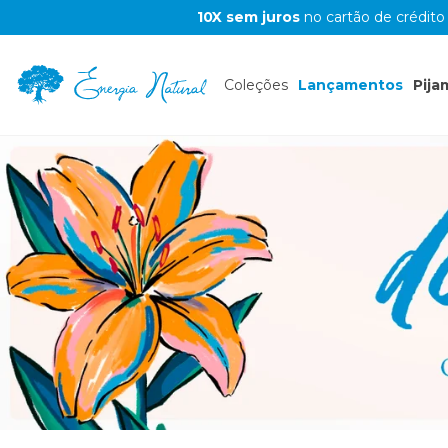
10X sem juros
no cartão de crédito
Coleções
Lançamentos
Pija