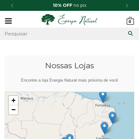
rédito
SEMANA DO FRETE GRÁTIS
Mudar
0
navegação
Nossas Lojas
Encontre a loja Energia Natural mais próxima de você
+
−