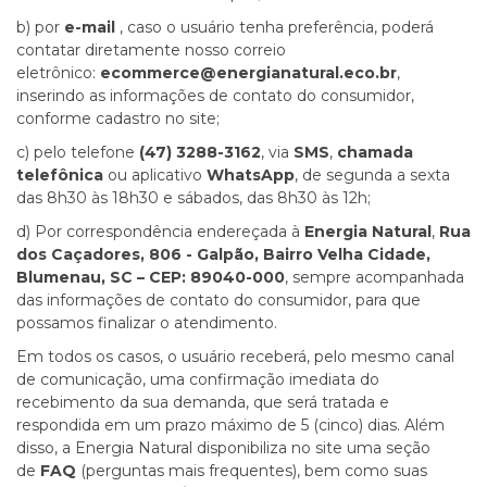
b) por
e-mail
, caso o usuário tenha preferência, poderá
contatar diretamente nosso correio
eletrônico:
ecommerce@energianatural.eco.br
,
inserindo as informações de contato do consumidor,
conforme cadastro no site;
c) pelo telefone
(47) 3288-3162
, via
SMS
,
chamada
telefônica
ou aplicativo
WhatsApp
, de segunda a sexta
das 8h30 às 18h30 e sábados, das 8h30 às 12h;
d) Por correspondência endereçada à
Energia Natural
,
Rua
dos Caçadores, 806 - Galpão, Bairro Velha Cidade,
Blumenau, SC – CEP: 89040-000
, sempre acompanhada
das informações de contato do consumidor, para que
possamos finalizar o atendimento.
Em todos os casos, o usuário receberá, pelo mesmo canal
de comunicação, uma confirmação imediata do
recebimento da sua demanda, que será tratada e
respondida em um prazo máximo de 5 (cinco) dias. Além
disso, a Energia Natural disponibiliza no site uma seção
de
FAQ
(perguntas mais frequentes), bem como suas