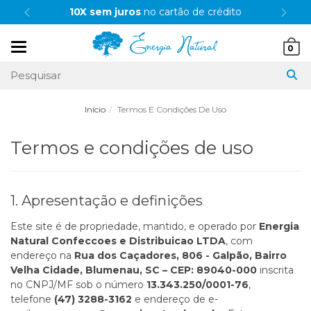
10X sem juros
no cartão de crédito
Mudar
0
navegação
Início
Termos E Condições De Uso
Termos e condições de uso
1. Apresentação e definições
Este site é de propriedade, mantido, e operado por
Energia
Natural Confeccoes e Distribuicao LTDA
, com
endereço na
Rua dos Caçadores, 806 - Galpão, Bairro
Velha Cidade, Blumenau, SC – CEP: 89040-000
inscrita
no CNPJ/MF sob o número
13.343.250/0001-76
,
telefone
(47) 3288-3162
e endereço de e-