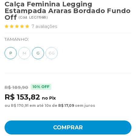
Calça Feminina Legging
Estampada Araras Bordado Fundo
Off
(
Cód.
LEG11968
)
7
avaliações
TAMANHO:
P
M
G
GG
10% OFF
R$ 189,90
R$ 153,82
no Pix
ou R$ 170,91 em até 10x de
R$ 17,09
sem juros
COMPRAR