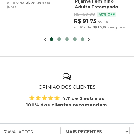
Arara Fundo Azul
Pijama Feminino
ou 10x de
R$ 28,99
sem
Adulto Estampado
juros
Preguiça Tucano
R$ 169,90
40% OFF
Fundo Marrom
R$ 91,75
no Pix
ou 10x de
R$ 10,19
sem juros
OPINIÃO DOS CLIENTES
4.7 de 5 estrelas
100% dos clientes recomendam
ORDENAR
7
AVALIAÇÕES