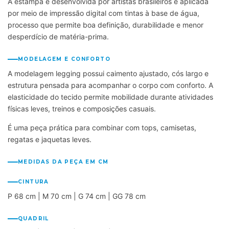
A estampa é desenvolvida por artistas brasileiros e aplicada
por meio de impressão digital com tintas à base de água,
processo que permite boa definição, durabilidade e menor
desperdício de matéria-prima.
MODELAGEM E CONFORTO
A modelagem legging possui caimento ajustado, cós largo e
estrutura pensada para acompanhar o corpo com conforto. A
elasticidade do tecido permite mobilidade durante atividades
físicas leves, treinos e composições casuais.
É uma peça prática para combinar com tops, camisetas,
regatas e jaquetas leves.
MEDIDAS DA PEÇA EM CM
CINTURA
P 68 cm | M 70 cm | G 74 cm | GG 78 cm
QUADRIL