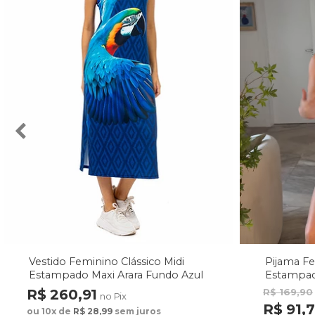
Vestido Feminino Clássico Midi
Pijama F
Estampado Maxi Arara Fundo Azul
Estampad
Fundo M
R$ 260,91
R$ 169,90
no Pix
R$ 91,
ou 10x de
R$ 28,99
sem juros