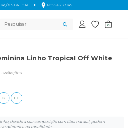
IAÇÕES DA LOJA
NOSSAS LOJAS
Acessórios
0
eminina Linho Tropical Off White
7
avaliações
G
GG
inho, devido a sua composição com fibra natural, podem
eve diferença na tonalidade.