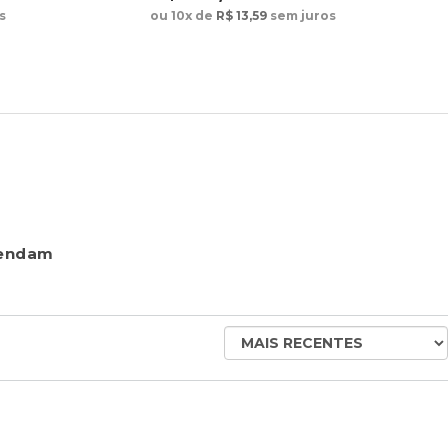
s
ou 10x de
R$ 13,59
sem juros
mendam
ORDENAR
AVALIAÇÕES
POR