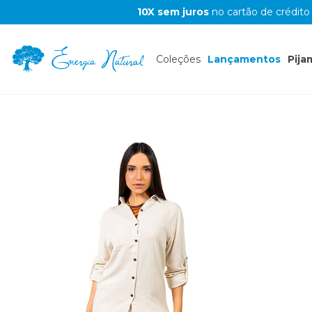
10X sem juros
no cartão de crédito
Coleções
Lançamentos
Pija