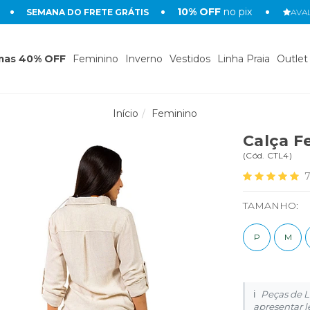
10% OFF
no pix
SEMANA DO FRETE GRÁTIS
AVAL
mas 40% OFF
Feminino
Inverno
Vestidos
Linha Praia
Outlet
Início
Feminino
Calça F
(
Cód.
CTL4
)
TAMANHO:
P
M
Peças de L
apresentar l