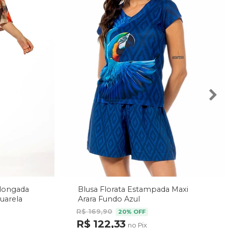
Alongada
Blusa Florata Estampada Maxi
uarela
Arara Fundo Azul
R$ 169,90
20% OFF
R$ 122,33
no Pix