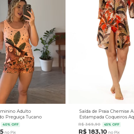
Saída de Praia Chemise 
eminino Adulto
Estampada Coqueiros Aq
o Preguiça Tucano
arrom
R$ 369,90
45% OFF
40% OFF
R$ 183,10
75
no Pix
no Pix