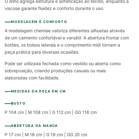
O linho agrega estrutura e sofisticação ao tecido, enquanto a
viscose garante fluidez e conforto durante o uso.
MODELAGEM E CONFORTO
A modelagem chemise valoriza diferentes silhuetas através
de um caimento confortável e versátil. A abertura frontal com
botões, os bolsos laterais e o comprimento midi tornam a
peça prática para diversas ocasiões.
Pode ser utilizada fechada como vestido ou aberta como
sobreposição, criando produções casuais ou mais
elaboradas com facilidade.
MEDIDAS DA PEÇA EM CM
BUSTO
P 104 cm | M 108 cm | G 112 cm | GG 116 cm
ABERTURA DA MANGA
P 17 cm | M 18 cm | G 19 cm | GG 20 cm