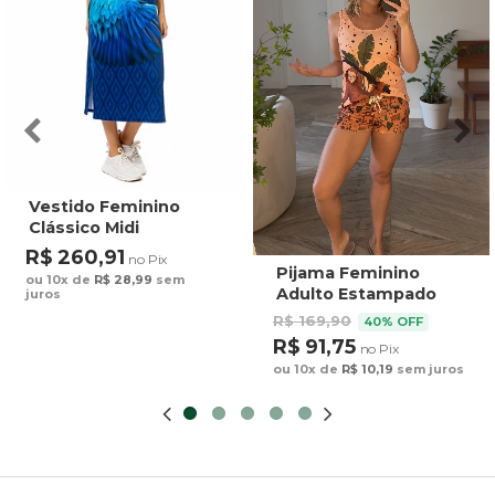
Vestido Feminino
Clássico Midi
Estampado Maxi
R$ 260,91
no Pix
Arara Fundo Azul
Pijama Feminino
ou 10x de
R$ 28,99
sem
Adulto Estampado
juros
Preguiça Tucano
R$ 169,90
40% OFF
Fundo Marrom
R$ 91,75
no Pix
ou 10x de
R$ 10,19
sem juros