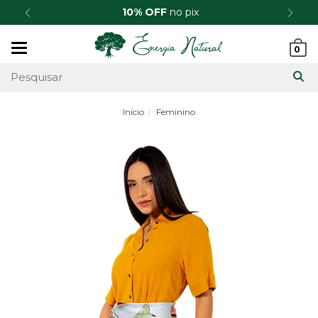
10% OFF
no pix
Mudar
0
navegação
Início
Feminino