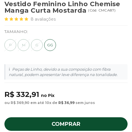
Vestido Feminino Linho Chemise
Manga Curta Mostarda
(
Cód.
CMCA87
)
8
avaliações
TAMANHO:
P
M
G
GG
Peças de Linho, devido a sua composição com fibra
natural, podem apresentar leve diferença na tonalidade.
R$ 332,91
no Pix
ou R$ 369,90 em até 10x de
R$ 36,99
sem juros
COMPRAR