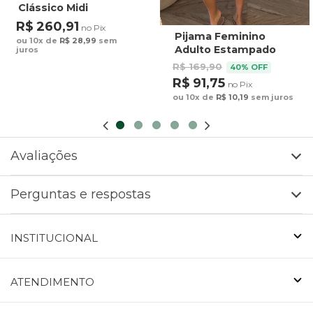
Clássico Midi
Estampado Maxi
R$ 260,91
no Pix
Arara Fundo Azul
Pijama Feminino
ou 10x de
R$ 28,99
sem
Adulto Estampado
juros
Preguiça Tucano
R$ 169,90
40% OFF
Fundo Marrom
R$ 91,75
no Pix
ou 10x de
R$ 10,19
sem juros
Avaliações
Perguntas e respostas
INSTITUCIONAL
ATENDIMENTO