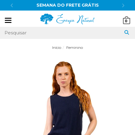
ÁTIS
10% OFF
no pix
Mudar
0
navegação
Início
Feminino