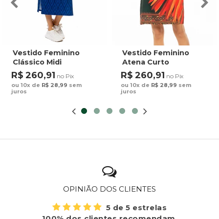
Vestido Feminino
Vestido Feminino
Clássico Midi
Atena Curto
Estampado Maxi
Estampado Cocares
R$ 260,91
R$ 260,91
no Pix
no Pix
Arara Fundo Azul
Barrado Fundo Verde
ou 10x de
R$ 28,99
sem
ou 10x de
R$ 28,99
sem
juros
juros
OPINIÃO DOS CLIENTES
5 de 5 estrelas
100% dos clientes recomendam