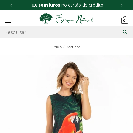
10X sem juros
no cartão de crédito
Mudar
0
navegação
Início
Vestidos