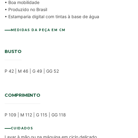
• Boa mobilidade
• Produzido no Brasil
• Estamparia digital com tintas à base de água
MEDIDAS DA PEÇA EM CM
BUSTO
P 42 | M 46 | G 49 | GG 52
COMPRIMENTO
P 109 | M 112 | G 115 | GG 118
CUIDADOS
Lavar à mão ou na máquina em ciclo delicado