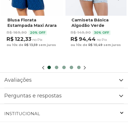
Blusa Florata
Camiseta Básica
Estampada Maxi Arara
Algodão Verde
Fundo Azul
R$ 169,90
R$ 149,90
20% OFF
30% OFF
R$ 122,33
R$ 94,44
no Pix
no Pix
ou 10x de
R$ 13,59
sem juros
ou 10x de
R$ 10,49
sem juros
Avaliações
Perguntas e respostas
INSTITUCIONAL