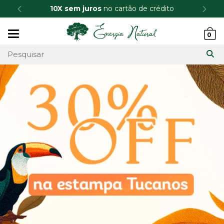
10X sem juros
no cartão de crédito
Mudar
0
navegação