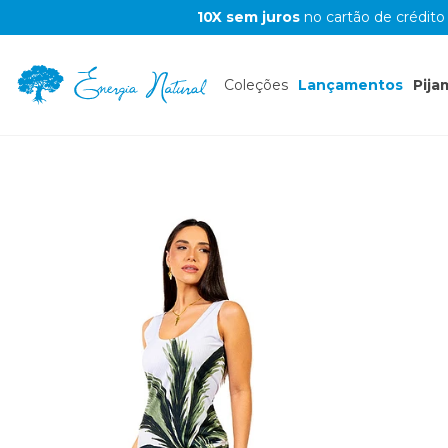
10X sem juros
no cartão de crédito
Coleções
Lançamentos
Pija