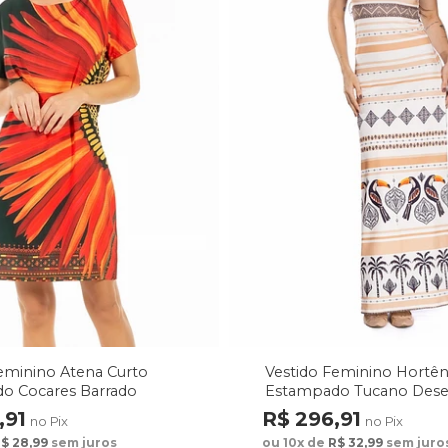
eminino Atena Curto
Vestido Feminino Hortên
o Cocares Barrado
Estampado Tucano Des
rde
Étnicos
,91
R$ 296,91
no Pix
no Pix
$ 28,99
sem juros
ou 10x de
R$ 32,99
sem juro