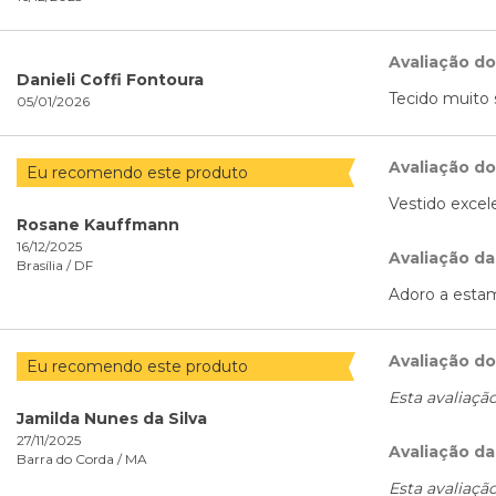
Avaliação d
Danieli Coffi Fontoura
Tecido muito s
05/01/2026
Avaliação d
Eu recomendo este produto
Vestido excele
Rosane Kauffmann
16/12/2025
Avaliação da
Brasília /
DF
Adoro a estam
Avaliação d
Eu recomendo este produto
Esta avaliaçã
Jamilda Nunes da Silva
27/11/2025
Avaliação da
Barra do Corda /
MA
Esta avaliaçã