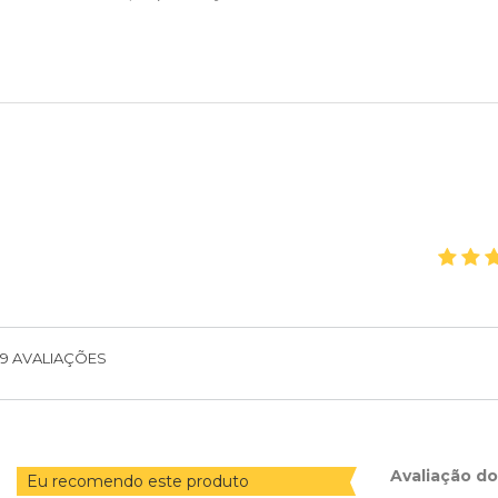
9
AVALIAÇÕES
Avaliação d
Eu recomendo este produto