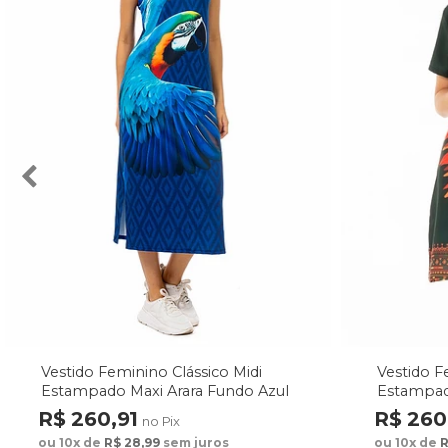
Vestido Feminino Clássico Midi
Vestido F
Estampado Maxi Arara Fundo Azul
Estampad
Fundo Ve
R$ 260,91
R$ 260
no Pix
ou 10x de
R$ 28,99
sem juros
ou 10x de
R