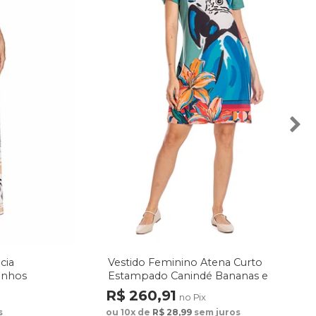
cia
Vestido Feminino Atena Curto
enhos
Estampado Canindé Bananas e
Lírio
R$ 260,91
no Pix
s
ou 10x de
R$ 28,99
sem juros