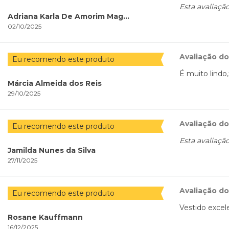
Esta avaliaçã
Adriana Karla De Amorim Magalhães Rocha
02/10/2025
Avaliação d
Eu recomendo este produto
É muito lindo
Márcia Almeida dos Reis
29/10/2025
Avaliação d
Eu recomendo este produto
Esta avaliaçã
Jamilda Nunes da Silva
27/11/2025
Avaliação d
Eu recomendo este produto
Vestido excele
Rosane Kauffmann
16/12/2025