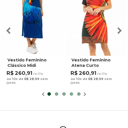
Vestido Feminino
Vestido Feminino
Clássico Midi
Atena Curto
Estampado Maxi
Estampado Cocares
R$ 260,91
R$ 260,91
no Pix
no Pix
Arara Fundo Azul
Barrado Fundo Verde
ou 10x de
R$ 28,99
sem
ou 10x de
R$ 28,99
sem
juros
juros