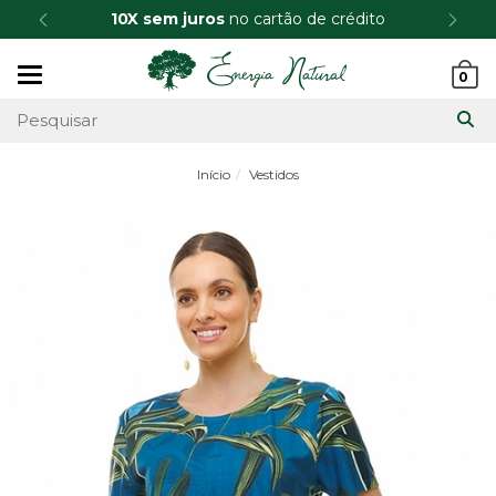
10X sem juros
no cartão de crédito
Mudar
0
navegação
Início
Vestidos