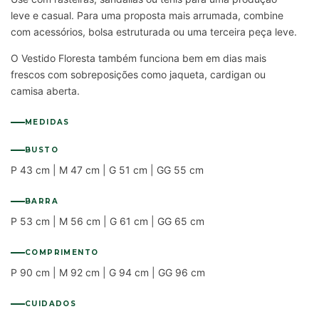
leve e casual. Para uma proposta mais arrumada, combine
com acessórios, bolsa estruturada ou uma terceira peça leve.
O Vestido Floresta também funciona bem em dias mais
frescos com sobreposições como jaqueta, cardigan ou
camisa aberta.
MEDIDAS
BUSTO
P 43 cm | M 47 cm | G 51 cm | GG 55 cm
BARRA
P 53 cm | M 56 cm | G 61 cm | GG 65 cm
COMPRIMENTO
P 90 cm | M 92 cm | G 94 cm | GG 96 cm
CUIDADOS