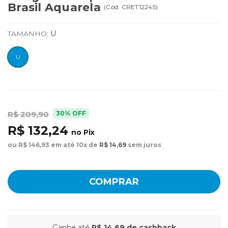
Brasil Aquarela
(
Cód.
CRET12245
)
TAMANHO:
U
U
30% OFF
R$ 209,90
R$ 132,24
no Pix
ou R$ 146,93 em até 10x de
R$ 14,69
sem juros
COMPRAR
Ganhe até
R$ 14,69
de cashback