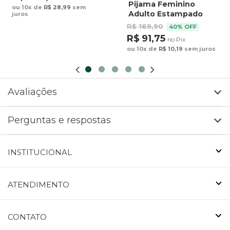
Arara Fundo Azul
Pijama Feminino
ou 10x de
R$ 28,99
sem
Adulto Estampado
juros
Preguiça Tucano
R$ 169,90
40% OFF
Fundo Marrom
R$ 91,75
no Pix
ou 10x de
R$ 10,19
sem juros
Avaliações
Perguntas e respostas
INSTITUCIONAL
ATENDIMENTO
CONTATO