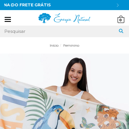
10% OFF
no pix
Mudar
0
navegação
Início
Feminino