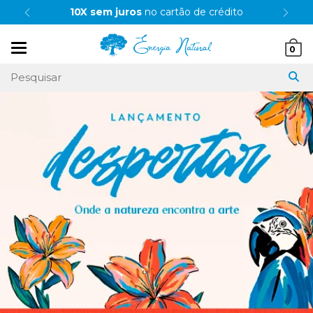
10X sem juros
no cartão de crédito
Mudar
0
navegação