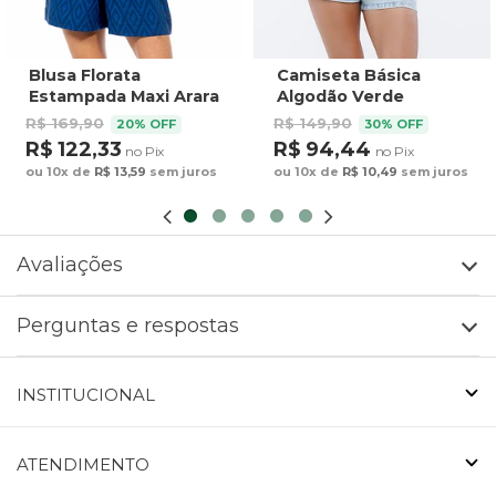
Blusa Florata
Camiseta Básica
Estampada Maxi Arara
Algodão Verde
Fundo Azul
R$ 169,90
R$ 149,90
20% OFF
30% OFF
R$ 122,33
R$ 94,44
no Pix
no Pix
ou 10x de
R$ 13,59
sem juros
ou 10x de
R$ 10,49
sem juros
Avaliações
Perguntas e respostas
INSTITUCIONAL
ATENDIMENTO