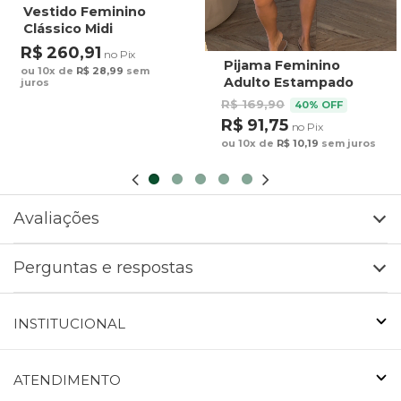
Vestido Feminino
Clássico Midi
Estampado Maxi
R$ 260,91
no Pix
Arara Fundo Azul
Pijama Feminino
ou 10x de
R$ 28,99
sem
Adulto Estampado
juros
Preguiça Tucano
R$ 169,90
40% OFF
Fundo Marrom
R$ 91,75
no Pix
ou 10x de
R$ 10,19
sem juros
Avaliações
Perguntas e respostas
INSTITUCIONAL
ATENDIMENTO