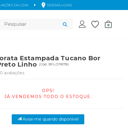
IAÇÕES DA LOJA
NOSSAS LOJAS
Acessórios
0
lorata Estampada Tucano Bor
reto Linho
(
Cód.
BFLO11878
)
20
avaliações
OPS!
JÁ VENDEMOS TODO O ESTOQUE.
Avise-me quando disponível