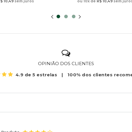
$ 10,49
sem juros
ou 10x de
R$ 10,49
sem juro
OPINIÃO DOS CLIENTES
4.9 de 5 estrelas
|
100% dos clientes reco