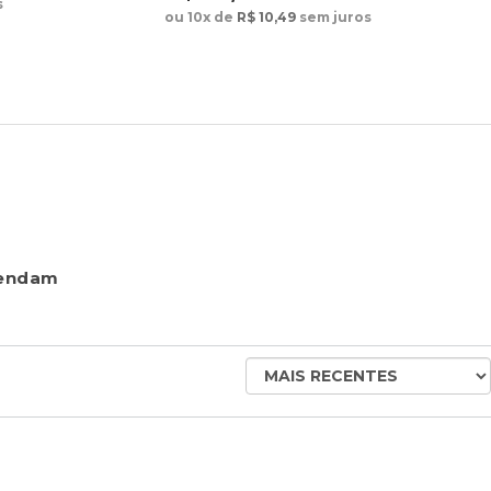
s
ou 10x de
R$ 10,49
sem juros
mendam
ORDENAR
AVALIAÇÕES
POR