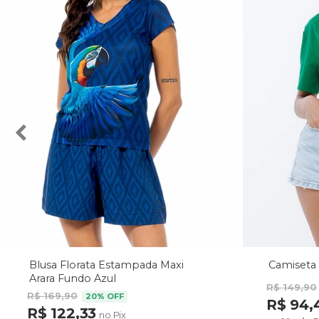
Blusa Florata Estampada Maxi
Camiseta 
Arara Fundo Azul
R$ 149,90
R$ 169,90
20% OFF
R$ 94,
R$ 122,33
no Pix