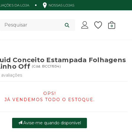
IAÇÕES DA LOJA
NOSSAS LOJAS
Acessórios
0
luid Conceito Estampada Folhagens
inho Off
(
Cód.
BCC11934
)
avaliações
OPS!
JÁ VENDEMOS TODO O ESTOQUE.
Avise-me quando disponível