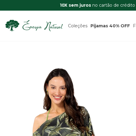
10X sem juros
no cartão de crédito
Coleções
Pijamas 40% OFF
F