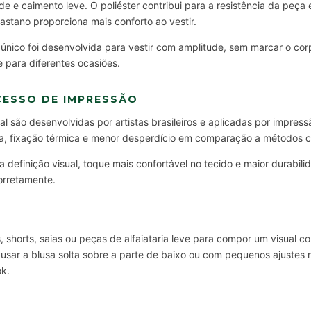
de e caimento leve. O poliéster contribui para a resistência da peça 
stano proporciona mais conforto ao vestir.
ico foi desenvolvida para vestir com amplitude, sem marcar o co
e para diferentes ocasiões.
CESSO DE IMPRESSÃO
l são desenvolvidas por artistas brasileiros e aplicadas por impress
gua, fixação térmica e menor desperdício em comparação a métodos 
a definição visual, toque mais confortável no tecido e maior durabi
orretamente.
shorts, saias ou peças de alfaiataria leve para compor um visual con
ar a blusa solta sobre a parte de baixo ou com pequenos ajustes n
ok.