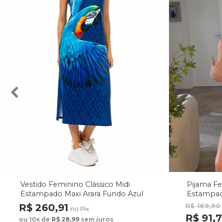
Vestido Feminino Clássico Midi
Pijama F
Estampado Maxi Arara Fundo Azul
Estampad
Fundo M
R$ 260,91
R$ 169,90
no Pix
R$ 91,
ou 10x de
R$ 28,99
sem juros