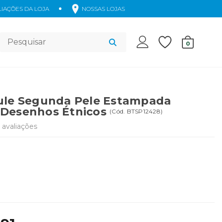
IAÇÕES DA LOJA
NOSSAS LOJAS
Acessórios
0
ule Segunda Pele Estampada
Desenhos Étnicos
(
Cód.
BTSP12428
)
avaliações