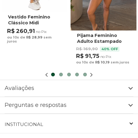
Vestido Feminino
Clássico Midi
Estampado Maxi
R$ 260,91
no Pix
Arara Fundo Azul
Pijama Feminino
ou 10x de
R$ 28,99
sem
Adulto Estampado
juros
Preguiça Tucano
R$ 169,90
40% OFF
Fundo Marrom
R$ 91,75
no Pix
ou 10x de
R$ 10,19
sem juros
Avaliações
Perguntas e respostas
INSTITUCIONAL