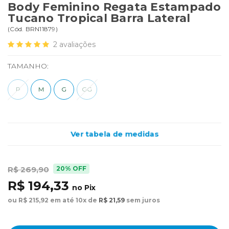
Body Feminino Regata Estampado
Tucano Tropical Barra Lateral
(
Cód.
BRN11879
)
2
avaliações
TAMANHO:
P
M
G
GG
Ver tabela de medidas
20% OFF
R$ 269,90
R$ 194,33
no Pix
ou R$ 215,92 em até 10x de
R$ 21,59
sem juros