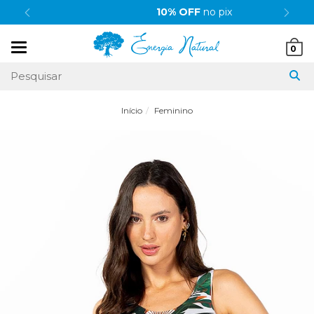
10% OFF
no pix
Mudar
0
navegação
Início
Feminino