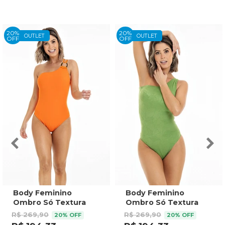
20%
20%
OUTLET
OUTLET
OFF
OFF
Body Feminino
Body Feminino
Ombro Só Textura
Ombro Só Textura
Laranja
Verde
R$ 269,90
R$ 269,90
20% OFF
20% OFF