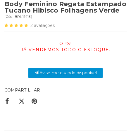
Body Feminino Regata Estampado
Tucano Hibisco Folhagens Verde
(
Cód.
BRN11413
)
2
avaliações
OPS!
JÁ VENDEMOS TODO O ESTOQUE.
Avise-me quando disponível
COMPARTILHAR