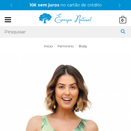
10X sem juros
no cartão de crédito
Mudar
0
navegação
Início
Feminino
Body