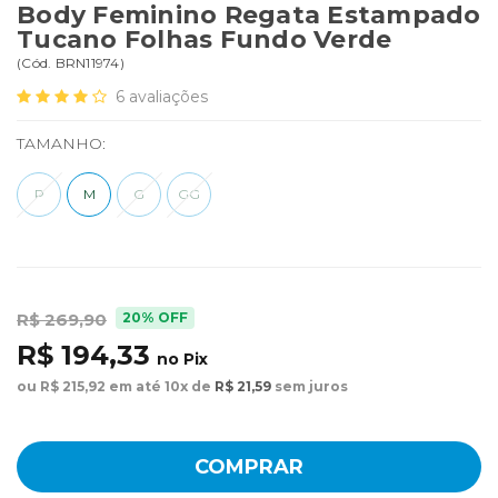
Body Feminino Regata Estampado
Tucano Folhas Fundo Verde
(
Cód.
BRN11974
)
6
avaliações
TAMANHO:
P
M
G
GG
20% OFF
R$ 269,90
R$ 194,33
no Pix
ou R$ 215,92 em até 10x de
R$ 21,59
sem juros
COMPRAR