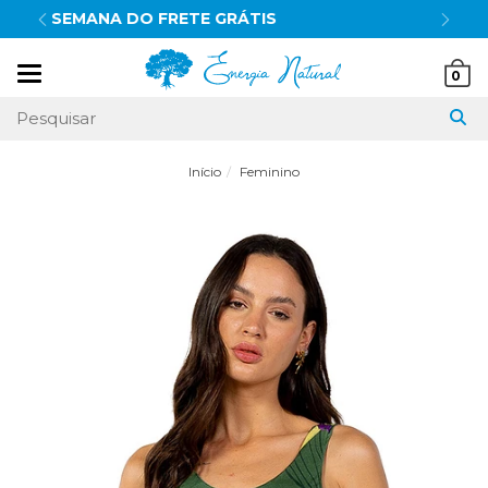
10% OFF
no pix
Mudar
0
navegação
Início
Feminino