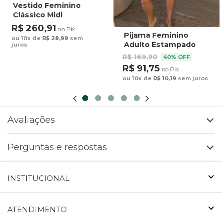
Vestido Feminino
Clássico Midi
Estampado Maxi
R$ 260,91
no Pix
Arara Fundo Azul
Pijama Feminino
ou 10x de
R$ 28,99
sem
Adulto Estampado
juros
Preguiça Tucano
R$ 169,90
40% OFF
Fundo Marrom
R$ 91,75
no Pix
ou 10x de
R$ 10,19
sem juros
Avaliações
Perguntas e respostas
INSTITUCIONAL
ATENDIMENTO