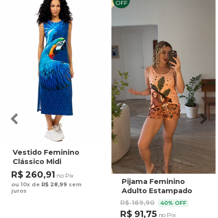
OFF
Vestido Feminino
Clássico Midi
Estampado Maxi
R$ 260,91
no Pix
Arara Fundo Azul
Pijama Feminino
ou 10x de
R$ 28,99
sem
Adulto Estampado
juros
Preguiça Tucano
R$ 169,90
40% OFF
Fundo Marrom
R$ 91,75
no Pix