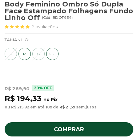
Body Feminino Ombro Só Dupla
Face Estampado Folhagens Fundo
Linho Off
(
Cód.
BDO11934
)
2
avaliações
TAMANHO:
P
M
G
GG
20% OFF
R$ 269,90
R$ 194,33
no Pix
ou R$ 215,92 em até 10x de
R$ 21,59
sem juros
COMPRAR