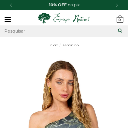
10% OFF
no pix
Mudar
0
navegação
Início
Feminino