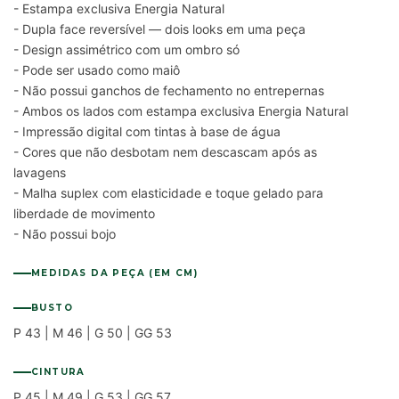
- Estampa exclusiva Energia Natural
- Dupla face reversível — dois looks em uma peça
- Design assimétrico com um ombro só
- Pode ser usado como maiô
- Não possui ganchos de fechamento no entrepernas
- Ambos os lados com estampa exclusiva Energia Natural
- Impressão digital com tintas à base de água
- Cores que não desbotam nem descascam após as
lavagens
- Malha suplex com elasticidade e toque gelado para
liberdade de movimento
- Não possui bojo
MEDIDAS DA PEÇA (EM CM)
BUSTO
P 43 | M 46 | G 50 | GG 53
CINTURA
P 45 | M 49 | G 53 | GG 57