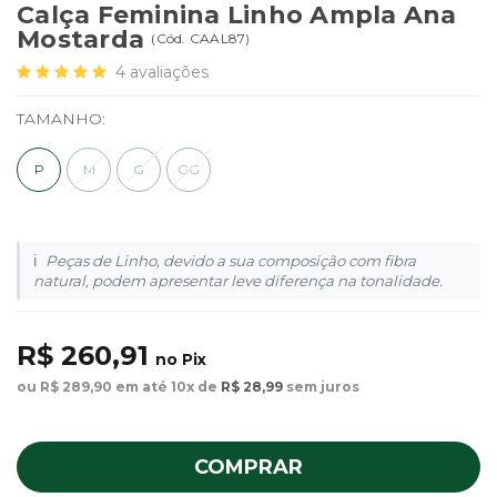
Calça Feminina Linho Ampla Ana
Mostarda
(
Cód.
CAAL87
)
4
avaliações
TAMANHO:
P
M
G
GG
Peças de Linho, devido a sua composição com fibra
natural, podem apresentar leve diferença na tonalidade.
R$ 260,91
no Pix
ou R$ 289,90 em até 10x de
R$ 28,99
sem juros
COMPRAR