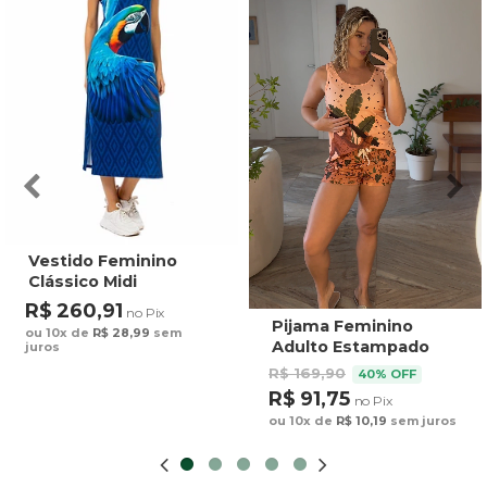
Vestido Feminino
Clássico Midi
Estampado Maxi
R$ 260,91
no Pix
Arara Fundo Azul
Pijama Feminino
ou 10x de
R$ 28,99
sem
Adulto Estampado
juros
Preguiça Tucano
R$ 169,90
40% OFF
Fundo Marrom
R$ 91,75
no Pix
ou 10x de
R$ 10,19
sem juros