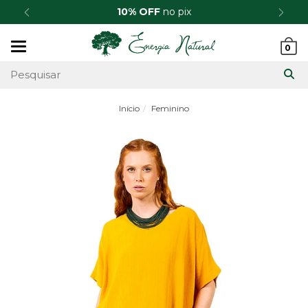
10% OFF
no pix
Mudar
0
navegação
Início
Feminino