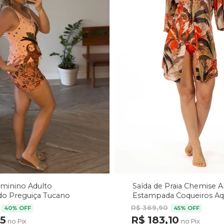
Saída de Praia Chemise 
eminino Adulto
Estampada Coqueiros Aq
o Preguiça Tucano
arrom
R$ 369,90
45% OFF
40% OFF
R$ 183,10
75
no Pix
no Pix