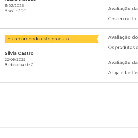
11/02/2026
Avaliação da
Brasília /
DF
Gostei muito 
Avaliação d
Eu recomendo este produto
Os produtos d
Silvia Castro
22/09/2025
Avaliação da
Barbacena /
MG
A loja é fantá