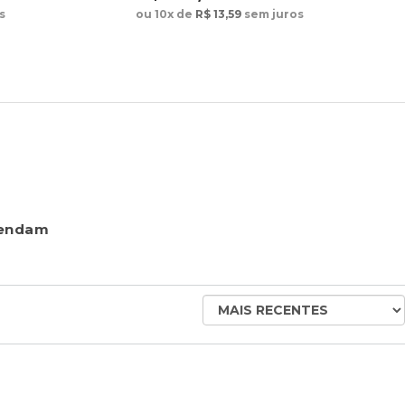
s
ou 10x de
R$ 13,59
sem juros
mendam
ORDENAR
AVALIAÇÕES
POR