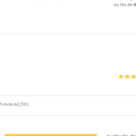
ou 10x de
R
5
AVALIAÇÕES