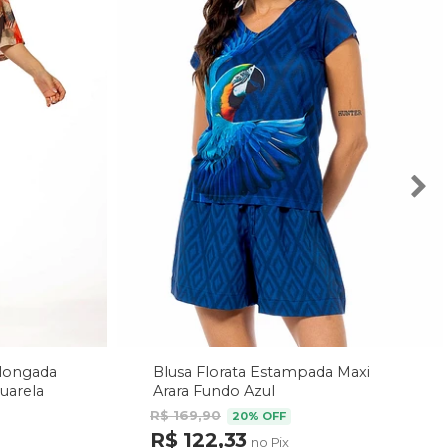
Alongada
Blusa Florata Estampada Maxi
uarela
Arara Fundo Azul
R$ 169,90
20% OFF
R$ 122,33
no Pix