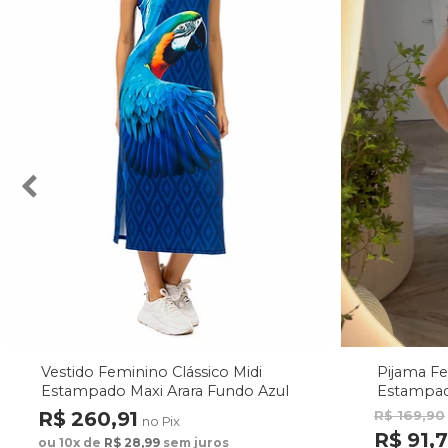
Vestido Feminino Clássico Midi
Pijama F
Estampado Maxi Arara Fundo Azul
Estampad
Fundo M
R$ 260,91
R$ 169,90
no Pix
R$ 91,
ou 10x de
R$ 28,99
sem juros