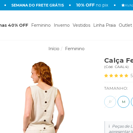
10% OFF
no pix
SEMANA DO FRETE GRÁTIS
AVAL
mas 40% OFF
Feminino
Inverno
Vestidos
Linha Praia
Outlet
Início
Feminino
Calça F
(
Cód.
CAAL4
)
5
TAMANHO:
P
M
Peças de L
apresentar l