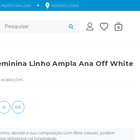
IAÇÕES DA LOJA
NOSSAS LOJAS
Acessórios
0
eminina Linho Ampla Ana Off White
avaliações
G
GG
inho, devido a sua composição com fibra natural, podem
eve diferença na tonalidade.