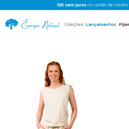
10X sem juros
no cartão de crédito
Coleções
Lançamentos
Pija