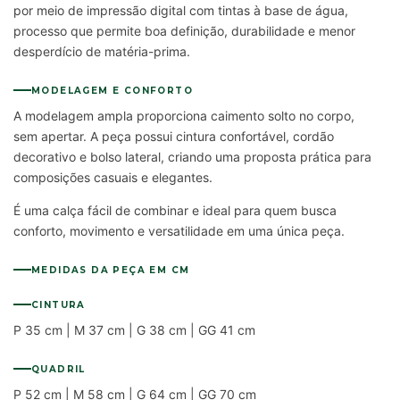
por meio de impressão digital com tintas à base de água,
processo que permite boa definição, durabilidade e menor
desperdício de matéria-prima.
MODELAGEM E CONFORTO
A modelagem ampla proporciona caimento solto no corpo,
sem apertar. A peça possui cintura confortável, cordão
decorativo e bolso lateral, criando uma proposta prática para
composições casuais e elegantes.
É uma calça fácil de combinar e ideal para quem busca
conforto, movimento e versatilidade em uma única peça.
MEDIDAS DA PEÇA EM CM
CINTURA
P 35 cm | M 37 cm | G 38 cm | GG 41 cm
QUADRIL
P 52 cm | M 58 cm | G 64 cm | GG 70 cm