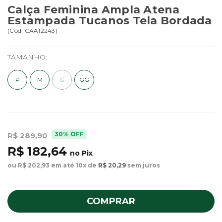
Calça Feminina Ampla Atena
Estampada Tucanos Tela Bordada
(
Cód.
CAA12243
)
TAMANHO:
P
M
G
GG
30% OFF
R$ 289,90
R$ 182,64
no Pix
ou R$ 202,93 em até 10x de
R$ 20,29
sem juros
COMPRAR