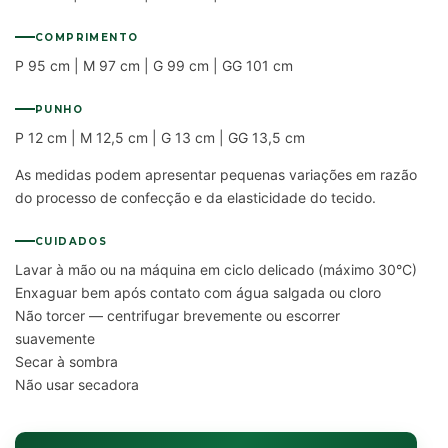
COMPRIMENTO
P 95 cm | M 97 cm | G 99 cm | GG 101 cm
PUNHO
P 12 cm | M 12,5 cm | G 13 cm | GG 13,5 cm
As medidas podem apresentar pequenas variações em razão
do processo de confecção e da elasticidade do tecido.
CUIDADOS
Lavar à mão ou na máquina em ciclo delicado (máximo 30°C)
Enxaguar bem após contato com água salgada ou cloro
Não torcer — centrifugar brevemente ou escorrer
suavemente
Secar à sombra
Não usar secadora