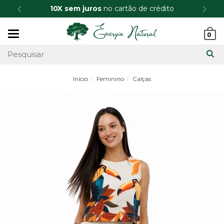
10X sem juros
no cartão de crédito
Mudar
0
navegação
Início
Feminino
Calças