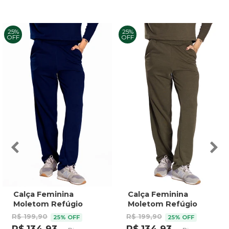
25%
25%
OFF
OFF
Calça Feminina
Calça Feminina
Moletom Refúgio
Moletom Refúgio
Marinho
Verde Musgo
R$ 199,90
R$ 199,90
25% OFF
25% OFF
R$ 134,93
R$ 134,93