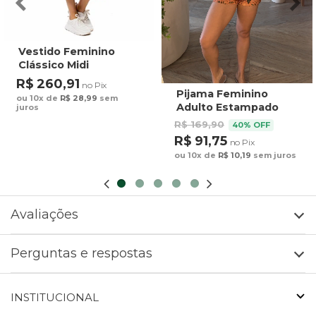
Vestido Feminino
Clássico Midi
Estampado Maxi
R$ 260,91
no Pix
Arara Fundo Azul
Pijama Feminino
ou 10x de
R$ 28,99
sem
Adulto Estampado
juros
Preguiça Tucano
R$ 169,90
40% OFF
Fundo Marrom
R$ 91,75
no Pix
ou 10x de
R$ 10,19
sem juros
Avaliações
Perguntas e respostas
INSTITUCIONAL