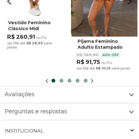
Vestido Feminino
Clássico Midi
Estampado Maxi
R$ 260,91
no Pix
Arara Fundo Azul
Pijama Feminino
ou 10x de
R$ 28,99
sem
Adulto Estampado
juros
Preguiça Tucano
R$ 169,90
40% OFF
Fundo Marrom
R$ 91,75
no Pix
ou 10x de
R$ 10,19
sem juros
Avaliações
Perguntas e respostas
INSTITUCIONAL