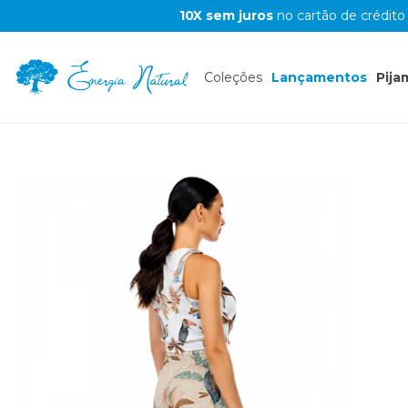
10X sem juros
no cartão de crédito
Coleções
Lançamentos
Pija