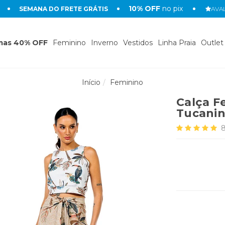
10% OFF
no pix
SEMANA DO FRETE GRÁTIS
AVAL
mas 40% OFF
Feminino
Inverno
Vestidos
Linha Praia
Outlet
Início
Feminino
Calça F
Tucani