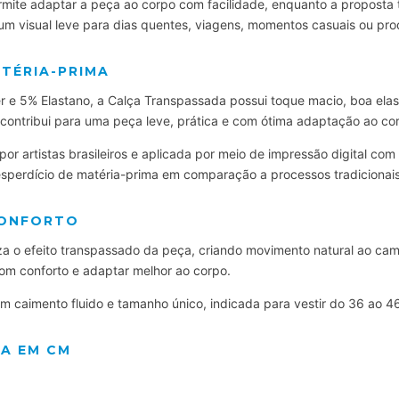
rmite adaptar a peça ao corpo com facilidade, enquanto a proposta
um visual leve para dias quentes, viagens, momentos casuais ou pr
TÉRIA-PRIMA
r e 5% Elastano, a Calça Transpassada possui toque macio, boa elas
contribui para uma peça leve, prática e com ótima adaptação ao co
or artistas brasileiros e aplicada por meio de impressão digital com
esperdício de matéria-prima em comparação a processos tradicionais
CONFORTO
 o efeito transpassado da peça, criando movimento natural ao cami
om conforto e adaptar melhor ao corpo.
 caimento fluido e tamanho único, indicada para vestir do 36 ao 4
ÇA EM CM