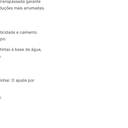
 transpassada garante
oduções mais arrumadas.
ticidade e caimento
rpo.
 tintas à base de água,
.
nhar. O ajuste por
6.