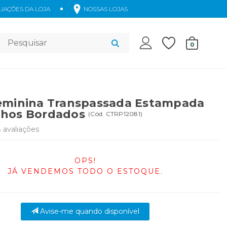
IAÇÕES DA LOJA
NOSSAS LOJAS
Acessórios
0
eminina Transpassada Estampada
nhos Bordados
(
Cód.
CTRP12081
)
8
avaliações
OPS!
JÁ VENDEMOS TODO O ESTOQUE.
Avise-me quando disponível