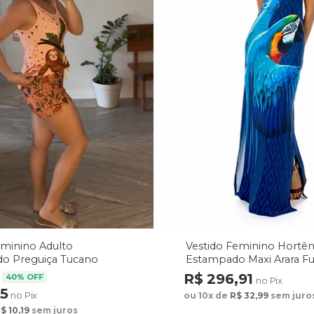
Vestido Feminino Hortên
eminino Adulto
Estampado Maxi Arara F
o Preguiça Tucano
arrom
R$ 296,91
40% OFF
no Pix
75
no Pix
ou 10x de
R$ 32,99
sem juro
$ 10,19
sem juros