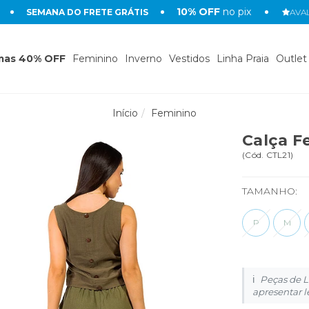
10% OFF
no pix
SEMANA DO FRETE GRÁTIS
AVAL
mas 40% OFF
Feminino
Inverno
Vestidos
Linha Praia
Outlet
Início
Feminino
Calça F
(
Cód.
CTL21
)
TAMANHO:
P
M
Peças de L
apresentar l