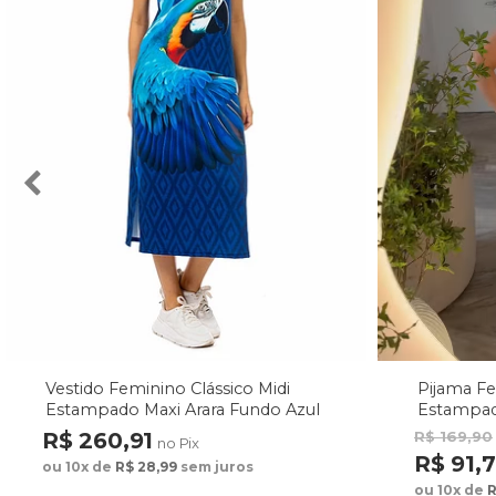
Vestido Feminino Clássico Midi
Pijama F
Estampado Maxi Arara Fundo Azul
Estampad
Fundo M
R$ 260,91
R$ 169,90
no Pix
R$ 91,
ou 10x de
R$ 28,99
sem juros
ou 10x de
R