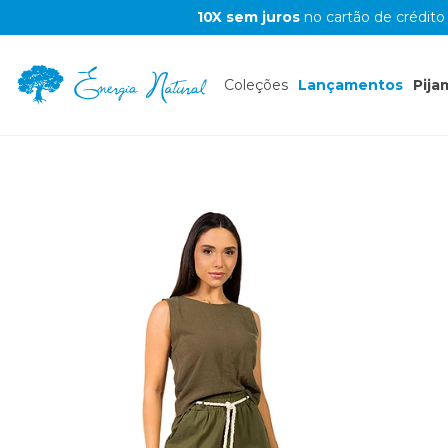
10X sem juros
no cartão de crédito
Coleções
Lançamentos
Pija