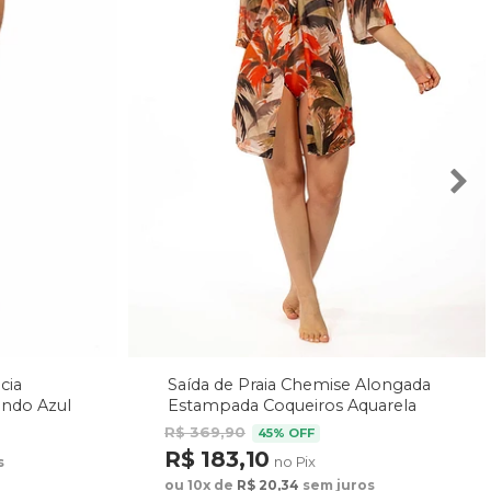
cia
Saída de Praia Chemise Alongada
undo Azul
Estampada Coqueiros Aquarela
R$ 369,90
45% OFF
R$ 183,10
no Pix
s
ou 10x de
R$ 20,34
sem juros