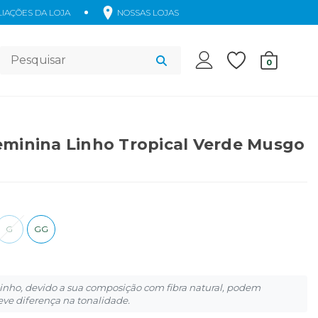
IAÇÕES DA LOJA
NOSSAS LOJAS
Acessórios
0
eminina Linho Tropical Verde Musgo
G
GG
inho, devido a sua composição com fibra natural, podem
eve diferença na tonalidade.