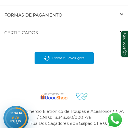
FORMAS DE PAGAMENTO
CERTIFICADOS
Trocas e Devoluções
En Brasil Comercio Eletronico de Roupas e Acessorios LTDA
11:30:10
/ CNPJ: 13.343.250/0001-76
8/8
ATÉ 50%
Endereço: Rua Dos Caçadores 806 Galpão 01 e 02 Velha
OFF