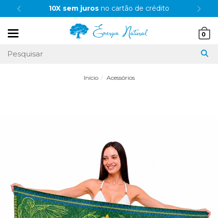
10X sem juros
no cartão de crédito
Mudar
0
navegação
Início
Acessórios