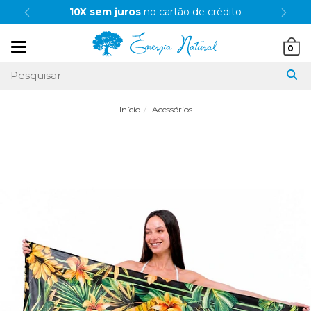
10X sem juros
no cartão de crédito
Mudar
0
navegação
Início
Acessórios