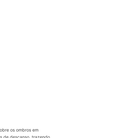
 sobre os ombros em
s de descanso, trazendo