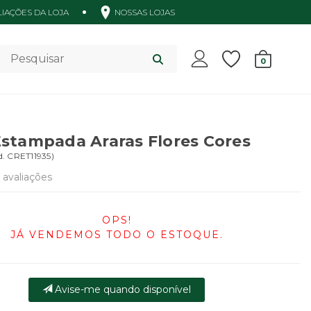
IAÇÕES DA LOJA
NOSSAS LOJAS
Acessórios
0
stampada Araras Flores Cores
d.
CRET11935
)
avaliações
OPS!
JÁ VENDEMOS TODO O ESTOQUE.
Avise-me quando disponível