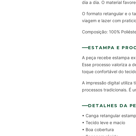
dia a dia. O material favor
O formato retangular e o t
viagem e lazer com pratici
Composição: 100% Poliéste
ESTAMPA E PRO
A peça recebe estampa exclu
Esse processo valoriza a d
toque confortável do tecid
A impressão digital utiliz
processos tradicionais. É u
DETALHES DA P
• Canga retangular estam
• Tecido leve e macio
• Boa cobertura