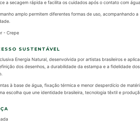
ece a secagem rápida e facilita os cuidados após o contato com água 
amanho amplo permitem diferentes formas de uso, acompanhando a ro
dade.
r - Crepe
CESSO SUSTENTÁVEL
siva Energia Natural, desenvolvida por artistas brasileiros e aplica
efinição dos desenhos, a durabilidade da estampa e a fidelidade do
o.
a tintas à base de água, fixação térmica e menor desperdício de mat
ma escolha que une identidade brasileira, tecnologia têxtil e produç
EÇA
pada