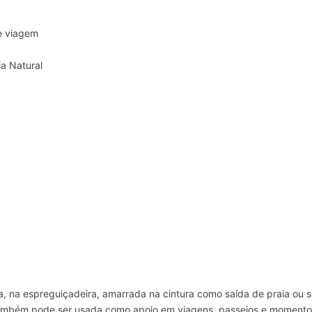
 e viagem
a Natural
a, na espreguiçadeira, amarrada na cintura como saída de praia ou
ambém pode ser usada como apoio em viagens, passeios e momento