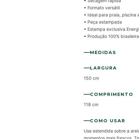
• Secagem rápida
• Formato versátil
• Ideal para praia, piscina
• Peça estampada
• Estampa exclusiva Energi
• Produção 100% brasileira
MEDIDAS
LARGURA
150 cm
COMPRIMENTO
118 cm
COMO USAR
Use estendida sobre a arei
momentos mais frescos. T