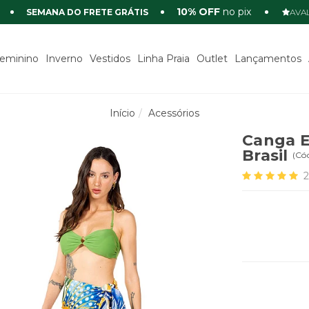
10% OFF
no pix
SEMANA DO FRETE GRÁTIS
AVAL
eminino
Inverno
Vestidos
Linha Praia
Outlet
Lançamentos
Início
Acessórios
Canga E
Brasil
(
Có
2