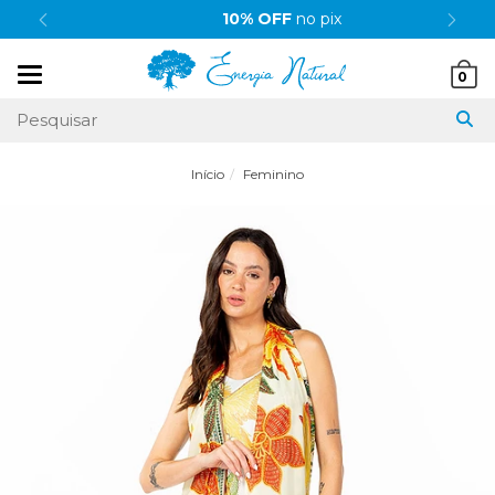
10% OFF
no pix
Mudar
0
navegação
Início
Feminino