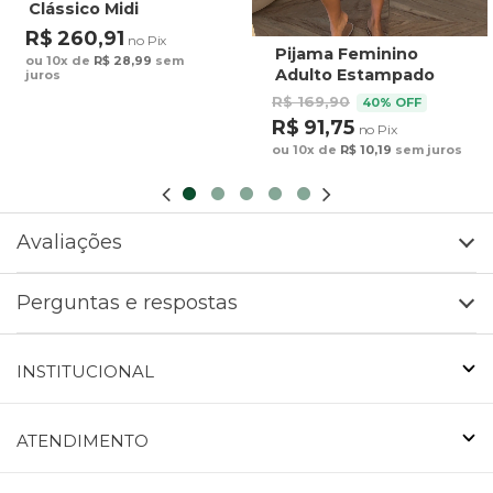
Clássico Midi
Estampado Maxi
R$ 260,91
no Pix
Arara Fundo Azul
Pijama Feminino
ou 10x de
R$ 28,99
sem
Adulto Estampado
juros
Preguiça Tucano
R$ 169,90
40% OFF
Fundo Marrom
R$ 91,75
no Pix
ou 10x de
R$ 10,19
sem juros
Avaliações
Perguntas e respostas
INSTITUCIONAL
ATENDIMENTO