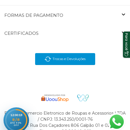
FORMAS DE PAGAMENTO
CERTIFICADOS
Trocas e Devoluções
En Brasil Comercio Eletronico de Roupas e Acessorios LTDA
12:00:19
/ CNPJ: 13.343.250/0001-76
8/8
ATÉ 50%
Endereço: Rua Dos Caçadores 806 Galpão 01 e 02 Velha
OFF