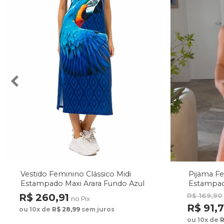
Vestido Feminino Clássico Midi
Pijama F
Estampado Maxi Arara Fundo Azul
Estampad
Fundo M
R$ 260,91
R$ 169,90
no Pix
R$ 91,
ou 10x de
R$ 28,99
sem juros
ou 10x de
R