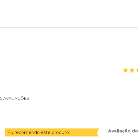
5
AVALIAÇÕES
Avaliação d
Eu recomendo este produto