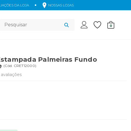
IAÇÕES DA LOJA
NOSSAS LOJAS
Acessórios
0
stampada Palmeiras Fundo
e
(
Cód.
CRET12000
)
avaliações