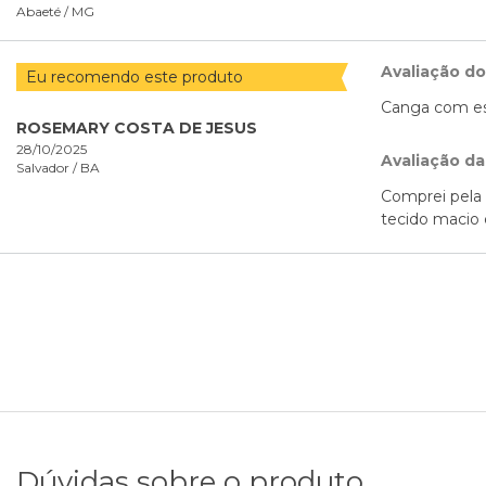
Abaeté /
MG
Avaliação d
Eu recomendo este produto
Canga com est
ROSEMARY COSTA DE JESUS
28/10/2025
Avaliação da
Salvador /
BA
Comprei pela 
tecido macio 
Dúvidas sobre o produto