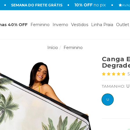
10% OFF
no pix
SEMANA DO FRETE GRÁTIS
AVAL
mas 40% OFF
Feminino
Inverno
Vestidos
Linha Praia
Outlet
Início
Feminino
Canga E
Degrad
5
TAMANHO:
U
U