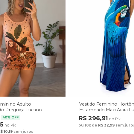
Vestido Feminino Hortên
eminino Adulto
Estampado Maxi Arara F
o Preguiça Tucano
arrom
R$ 296,91
40% OFF
no Pix
75
no Pix
ou 10x de
R$ 32,99
sem juro
$ 10,19
sem juros