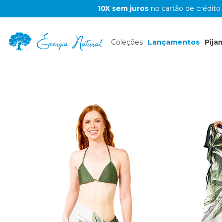
10X sem juros
no cartão de crédito
Coleções
Lançamentos
Pija