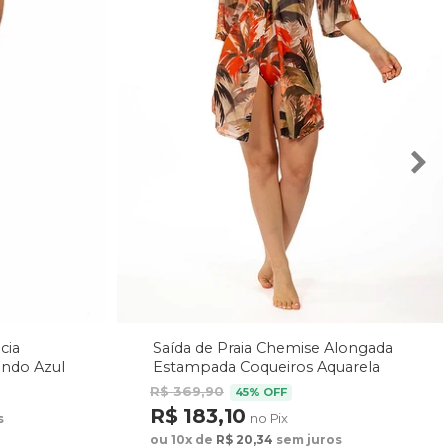
cia
Saída de Praia Chemise Alongada
undo Azul
Estampada Coqueiros Aquarela
R$ 369,90
45% OFF
R$ 183,10
no Pix
s
ou 10x de
R$ 20,34
sem juros