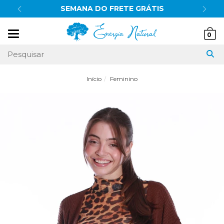
RÁTIS
10% OFF
no pix
Mudar
0
navegação
Início
Feminino