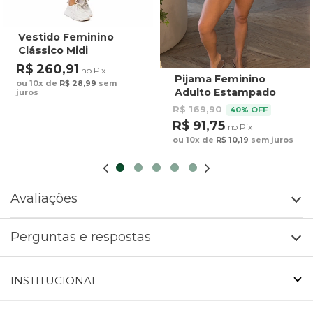
Vestido Feminino
Clássico Midi
Estampado Maxi
R$ 260,91
no Pix
Arara Fundo Azul
Pijama Feminino
ou 10x de
R$ 28,99
sem
Adulto Estampado
juros
Preguiça Tucano
R$ 169,90
40% OFF
Fundo Marrom
R$ 91,75
no Pix
ou 10x de
R$ 10,19
sem juros
Avaliações
Perguntas e respostas
INSTITUCIONAL