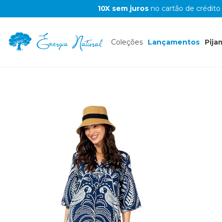
10X sem juros
no cartão de crédito
Coleções
Lançamentos
Pija