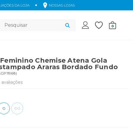
IAÇÕES DA LOJA
NOSSAS LOJAS
Acessórios
0
 Feminino Chemise Atena Gola
stampado Araras Bordado Fundo
GP11968
)
7
avaliações
G
GG