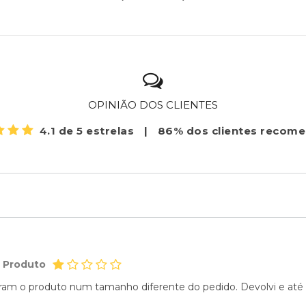
OPINIÃO DOS CLIENTES
4.1 de 5 estrelas
|
86% dos clientes recom
o Produto
m o produto num tamanho diferente do pedido. Devolvi e até ag