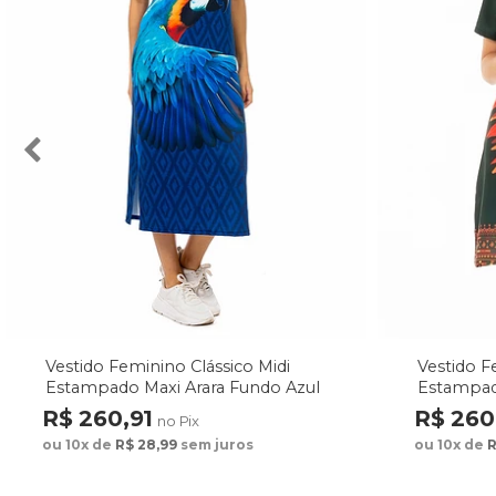
Vestido Feminino Clássico Midi
Vestido F
Estampado Maxi Arara Fundo Azul
Estampad
Fundo Ve
R$ 260,91
R$ 260
no Pix
ou 10x de
R$ 28,99
sem juros
ou 10x de
R