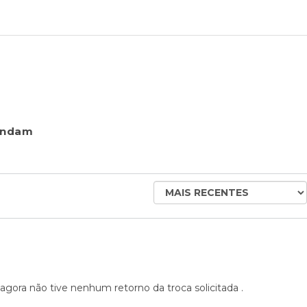
endam
ORDENAR
AVALIAÇÕES
POR
ora não tive nenhum retorno da troca solicitada .