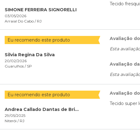
Tecido fresqu
SIMONE FERREIRA SIGNORELLI
03/05/2026
Arraial Do Cabo /
RJ
Avaliação d
Eu recomendo este produto
Esta avaliaçã
Silvia Regina Da Silva
20/02/2026
Avaliação da
Guarulhos /
SP
Esta avaliaçã
Avaliação d
Eu recomendo este produto
Tecido super l
Andrea Callado Dantas de Brito
29/05/2025
Niterói /
RJ