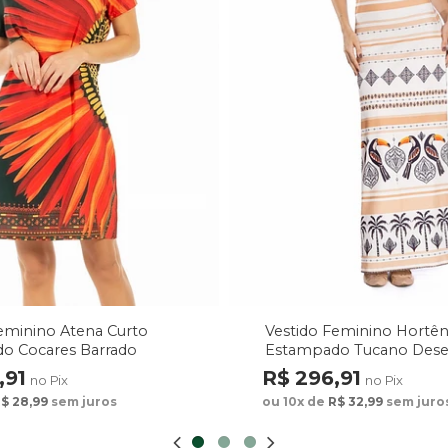
eminino Atena Curto
Vestido Feminino Hortên
o Cocares Barrado
Estampado Tucano Des
rde
Étnicos
,91
R$ 296,91
no Pix
no Pix
$ 28,99
sem juros
ou 10x de
R$ 32,99
sem juro