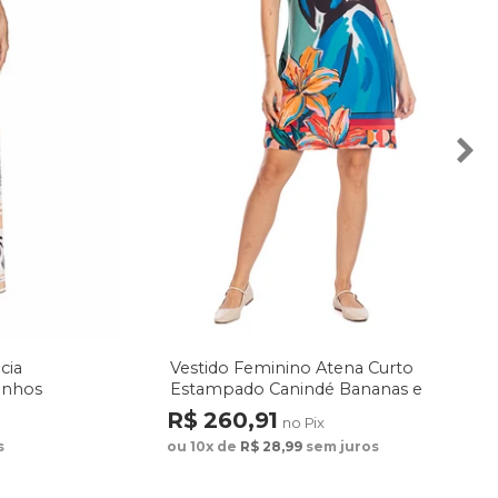
cia
Vestido Feminino Atena Curto
enhos
Estampado Canindé Bananas e
Lírio
R$ 260,91
no Pix
s
ou 10x de
R$ 28,99
sem juros