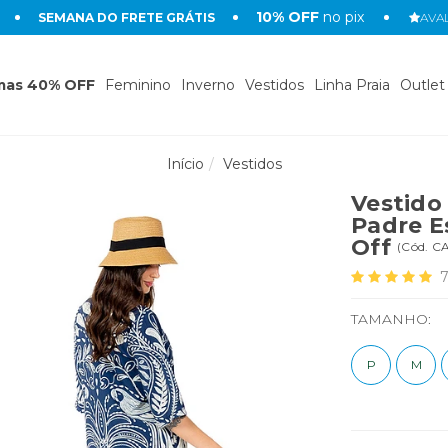
10% OFF
no pix
SEMANA DO FRETE GRÁTIS
AVAL
mas 40% OFF
Feminino
Inverno
Vestidos
Linha Praia
Outlet
Início
Vestidos
Vestido
Padre E
Off
(
Cód.
CA
TAMANHO:
P
M