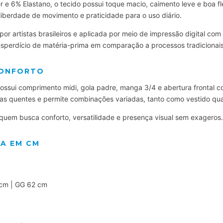
 e 6% Elastano, o tecido possui toque macio, caimento leve e boa fl
 liberdade de movimento e praticidade para o uso diário.
or artistas brasileiros e aplicada por meio de impressão digital com
esperdício de matéria-prima em comparação a processos tradicionais
CONFORTO
ossui comprimento midi, gola padre, manga 3/4 e abertura frontal
dias quentes e permite combinações variadas, tanto como vestido q
uem busca conforto, versatilidade e presença visual sem exageros.
ÇA EM CM
 cm | GG 62 cm