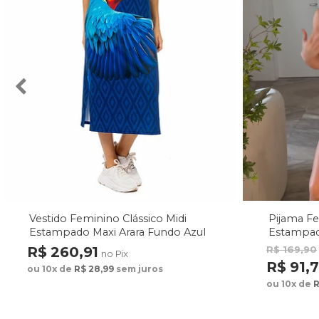
Vestido Feminino Clássico Midi
Pijama F
Estampado Maxi Arara Fundo Azul
Estampad
Fundo M
R$ 260,91
R$ 169,90
no Pix
R$ 91,
ou 10x de
R$ 28,99
sem juros
ou 10x de
R