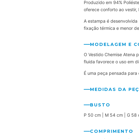
Produzido em 94% Poliéster
oferece conforto ao vestir,
A estampa é desenvolvida p
fixação térmica e menor d
MODELAGEM E 
O Vestido Chemise Atena p
fluida favorece o uso em 
É uma peça pensada para q
MEDIDAS DA PE
BUSTO
P 50 cm | M 54 cm | G 58
COMPRIMENTO