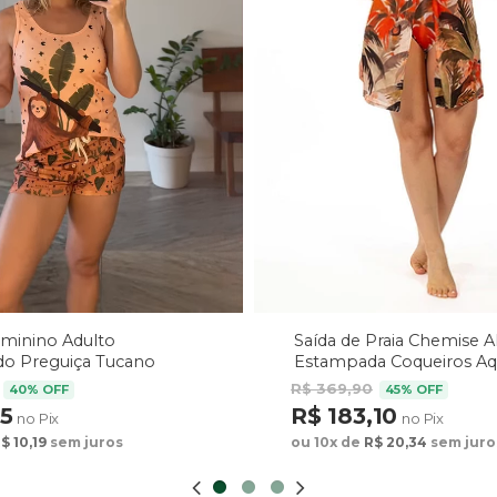
Saída de Praia Chemise 
eminino Adulto
Estampada Coqueiros Aq
o Preguiça Tucano
arrom
R$ 369,90
45% OFF
40% OFF
R$ 183,10
75
no Pix
no Pix
ou 10x de
R$ 20,34
sem juro
$ 10,19
sem juros