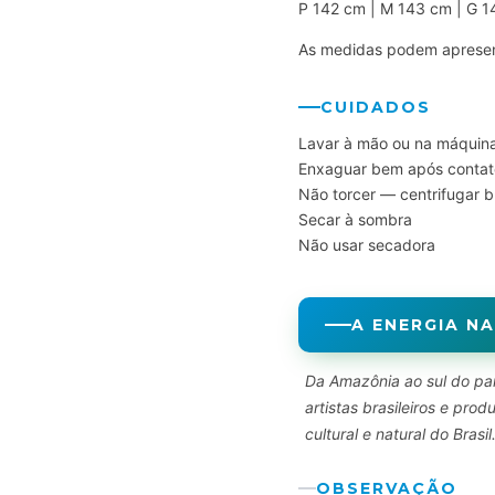
P 142 cm | M 143 cm | G 
As medidas podem apresent
CUIDADOS
Lavar à mão ou na máquina
Enxaguar bem após contat
Não torcer — centrifugar 
Secar à sombra
Não usar secadora
A ENERGIA NA
Da Amazônia ao sul do paí
artistas brasileiros e pr
cultural e natural do Brasil
OBSERVAÇÃO