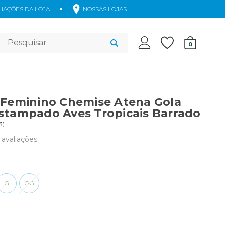
IAÇÕES DA LOJA
NOSSAS LOJAS
Acessórios
0
 Feminino Chemise Atena Gola
stampado Aves Tropicais Barrado
3
)
avaliações
G
GG