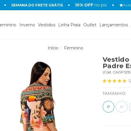
10% OFF
no pix
SEMANA DO FRETE GRÁTIS
AVAL
eminino
Inverno
Vestidos
Linha Praia
Outlet
Lançamentos
Início
Feminino
Vestido
Padre E
(
Cód.
CAGP1215
5
TAMANHO:
P
M