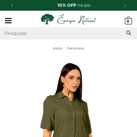
10% OFF
no pix
Mudar
0
navegação
Início
Feminino