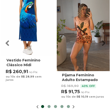
Vestido Feminino
Clássico Midi
Estampado Maxi
R$ 260,91
no Pix
Arara Fundo Azul
Pijama Feminino
ou 10x de
R$ 28,99
sem
Adulto Estampado
juros
Preguiça Tucano
R$ 169,90
40% OFF
Fundo Marrom
R$ 91,75
no Pix
ou 10x de
R$ 10,19
sem juros