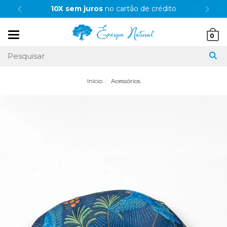
10X sem juros
no cartão de crédito
Mudar
0
navegação
Início
Acessórios