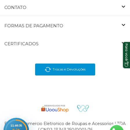
CONTATO
FORMAS DE PAGAMENTO
CERTIFICADOS
Trocas e Devoluções
En Brasil Comercio Eletronico de Roupas e Acessorios LTDA
11:46:35
/ CNPJ: 13.343.250/0001-76