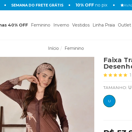
10% OFF
no pix
SEMANA DO FRETE GRÁTIS
AVAL
mas 40% OFF
Feminino
Inverno
Vestidos
Linha Praia
Outlet
Início
Feminino
Faixa T
Desenho
1
TAMANHO:
U
U