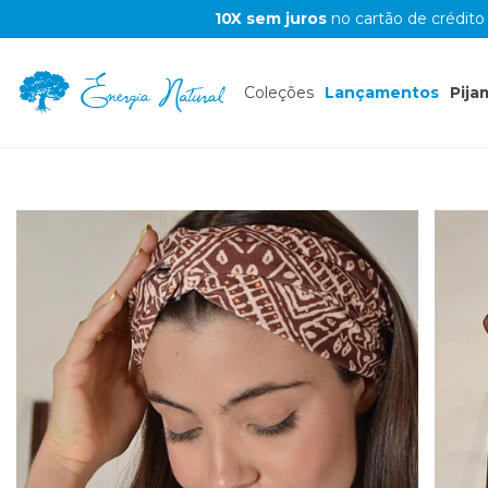
10X sem juros
no cartão de crédito
Coleções
Lançamentos
Pija