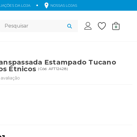
IAÇÕES DA LOJA
NOSSAS LOJAS
Acessórios
0
ranspassada Estampado Tucano
s Étnicos
(
Cód.
AFT12428
)
avaliação