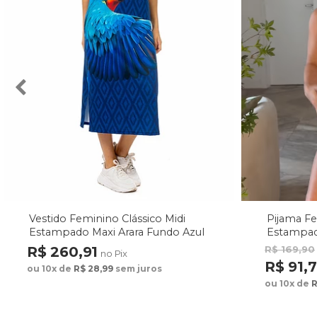
Vestido Feminino Clássico Midi
Pijama F
Estampado Maxi Arara Fundo Azul
Estampad
Fundo M
R$ 260,91
R$ 169,90
no Pix
R$ 91,
ou 10x de
R$ 28,99
sem juros
ou 10x de
R