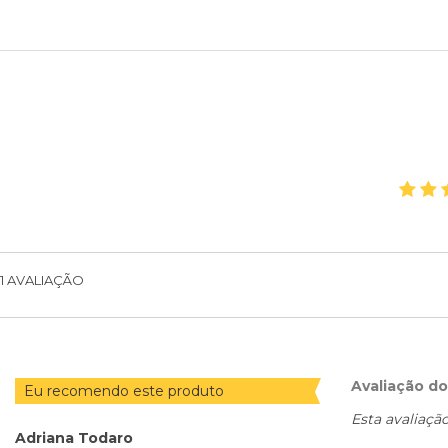
1
AVALIAÇÃO
Avaliação d
Eu recomendo este produto
Esta avaliaçã
Adriana Todaro