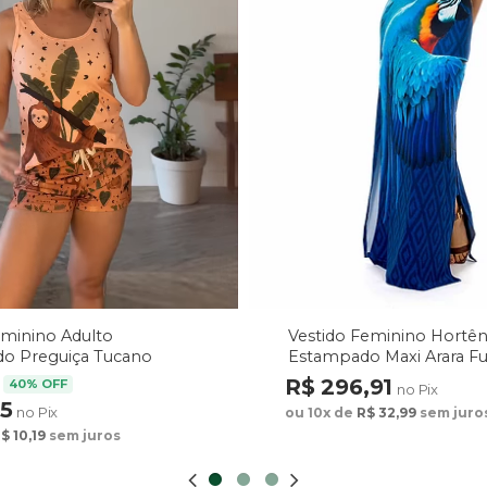
Vestido Feminino Hortên
eminino Adulto
Estampado Maxi Arara F
o Preguiça Tucano
arrom
R$ 296,91
40% OFF
no Pix
75
no Pix
ou 10x de
R$ 32,99
sem juro
$ 10,19
sem juros