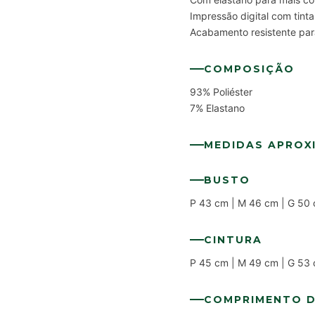
Impressão digital com tint
Acabamento resistente para
COMPOSIÇÃO
93% Poliéster
7% Elastano
MEDIDAS APROX
BUSTO
P 43 cm | M 46 cm | G 50
CINTURA
P 45 cm | M 49 cm | G 53
COMPRIMENTO 