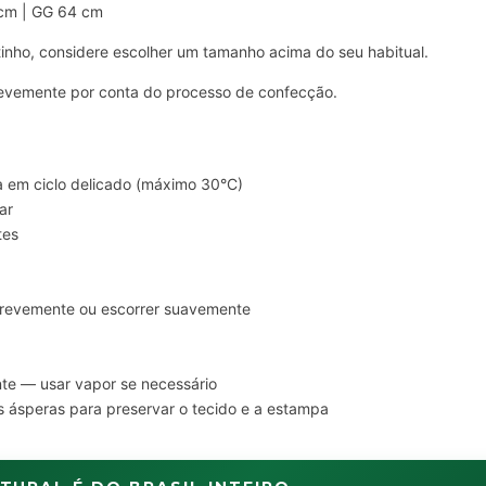
 cm | GG 64 cm
inho, considere escolher um tamanho acima do seu habitual.
evemente por conta do processo de confecção.
 em ciclo delicado (máximo 30°C)
ar
tes
brevemente ou escorrer suavemente
nte — usar vapor se necessário
es ásperas para preservar o tecido e a estampa