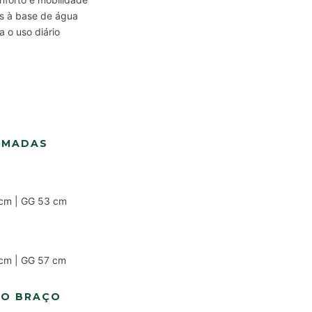
as à base de água
 o uso diário
IMADAS
 cm | GG 53 cm
 cm | GG 57 cm
DO BRAÇO