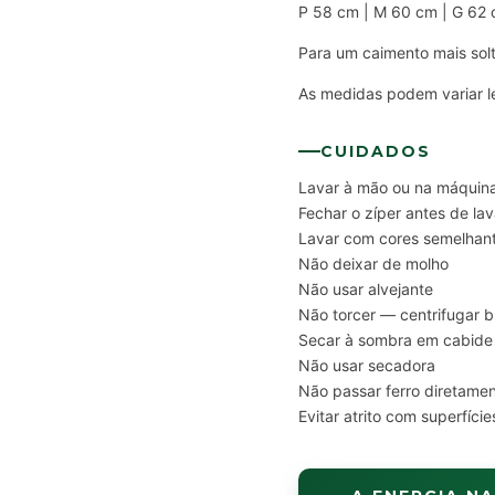
P 58 cm | M 60 cm | G 62
Para um caimento mais solt
As medidas podem variar l
CUIDADOS
Lavar à mão ou na máquina
Fechar o zíper antes de lav
Lavar com cores semelhan
Não deixar de molho
Não usar alvejante
Não torcer — centrifugar 
Secar à sombra em cabide
Não usar secadora
Não passar ferro diretame
Evitar atrito com superfíci