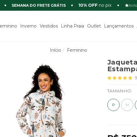
10% OFF
no pix
SEMANA DO FRETE GRÁTIS
AVAL
eminino
Inverno
Vestidos
Linha Praia
Outlet
Lançamentos
Início
Feminino
Jaqueta
Estamp
TAMANHO:
P
M