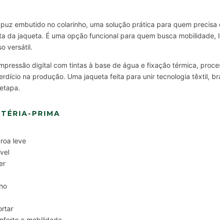
puz embutido no colarinho, uma solução prática para quem precisa
a da jaqueta. É uma opção funcional para quem busca mobilidade, l
 versátil.
mpressão digital com tintas à base de água e fixação térmica, proces
dício na produção. Uma jaqueta feita para unir tecnologia têxtil, br
etapa.
TÉRIA-PRIMA
roa leve
vel
er
ho
ortar
nforto e mobilidade