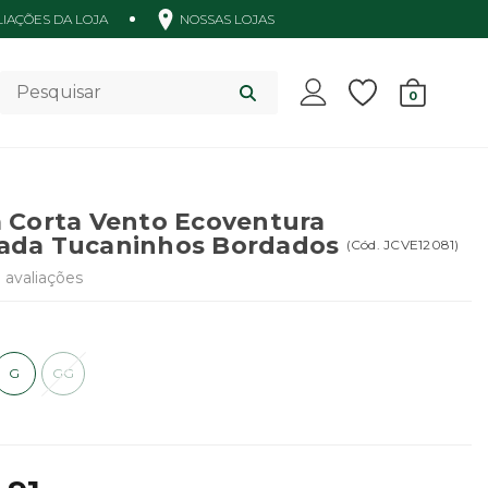
IAÇÕES DA LOJA
NOSSAS LOJAS
Acessórios
0
 Corta Vento Ecoventura
ada Tucaninhos Bordados
(
Cód.
JCVE12081
)
9
avaliações
G
GG