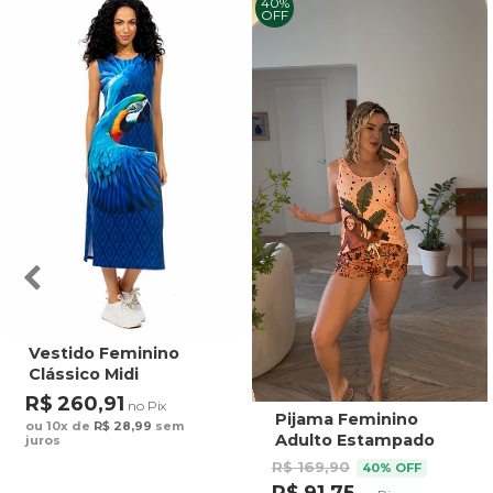
40%
OFF
Vestido Feminino
Clássico Midi
Estampado Maxi
R$ 260,91
no Pix
Arara Fundo Azul
Pijama Feminino
ou 10x de
R$ 28,99
sem
Adulto Estampado
juros
Preguiça Tucano
R$ 169,90
40% OFF
Fundo Marrom
R$ 91,75