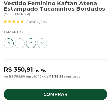
Vestido Feminino Kaftan Atena
Estampado Tucaninhos Bordados
(
Cód.
KAAT12081
)
7
avaliações
TAMANHO:
P
M
G
GG
R$ 350,91
no Pix
ou R$ 389,90 em até 10x de
R$ 38,99
sem juros
COMPRAR