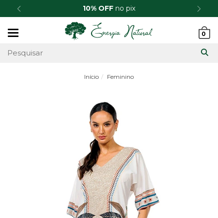
10% OFF
no pix
Mudar
0
navegação
Início
Feminino